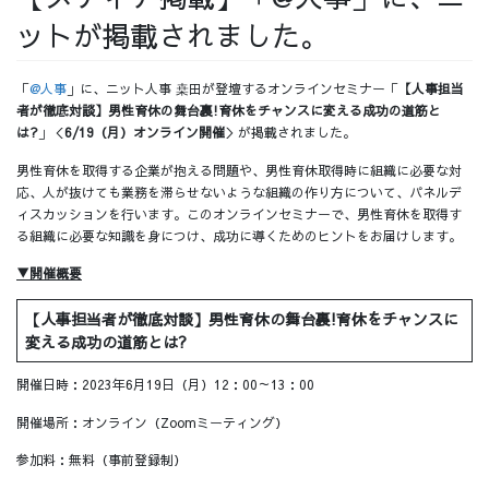
ットが掲載されました。
採用情報
「
@人事
」に、ニット人事 桒田が登壇するオンラインセミナー「
【人事担当
者が徹底対談】男性育休の舞台裏!育休をチャンスに変える成功の道筋と
は?
」＜
6/19（月）オンライン開催
＞が掲載されました。
採用情報トップ
チームインタビュー01
男性育休を取得する企業が抱える問題や、男性育休取得時に組織に必要な対
応、人が抜けても業務を滞らせないような組織の作り方について、パネルデ
ィスカッションを行います。このオンラインセミナーで、男性育休を取得す
る組織に必要な知識を身につけ、成功に導くためのヒントをお届けします。
▼開催概要
チームインタビュー02
チームインタビュー03
【人事担当者が徹底対談】男性育休の舞台裏!育休をチャンスに
変える成功の道筋とは?
開催日時：2023年6月19日（月）12：00～13：00
お問い合わせ
開催場所：オンライン（Zoomミーティング）
参加料：無料（事前登録制）