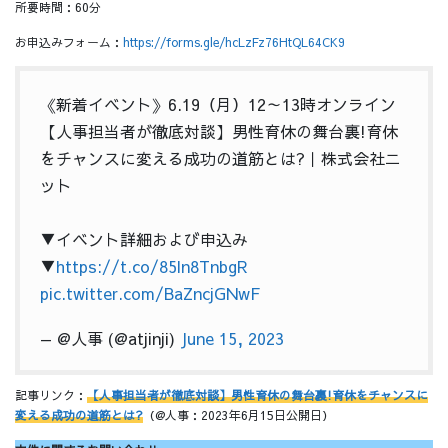
所要時間：60分
お申込みフォーム：
https://forms.gle/hcLzFz76HtQL64CK9
《新着イベント》6.19（月）12～13時オンライン
【人事担当者が徹底対談】男性育休の舞台裏!育休
をチャンスに変える成功の道筋とは?｜株式会社ニ
ット
▼イベント詳細および申込み
▼
https://t.co/85ln8TnbgR
pic.twitter.com/BaZncjGNwF
— @人事 (@atjinji)
June 15, 2023
記事リンク：
【人事担当者が徹底対談】男性育休の舞台裏!育休をチャンスに
変える成功の道筋とは?
（@人事：2023年6月15日公開日）