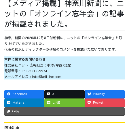
【メディア掲載】神奈川新聞に、ニ
採用情報
ットの「オンライン忘年会」の記事
が掲載されました。
神奈川新聞の2020年12月8日付朝刊に、ニットの「オンライン忘年会」を取
採用情報トップ
チームインタビュー01
り上げていただきました。
代表の秋沢とディレクターの伊藤のコメントを掲載いただいております。
本件に関するお問い合わせ
株式会社ニット 広報担当：小澤/今西/淺埜
電話番号：050-5212-5574
チームインタビュー02
チームインタビュー03
メールアドレス：info@knit-inc.com
Facebook
X
Bluesky
Hatena
LINE
Pocket
お問い合わせ
Copy
関連記事