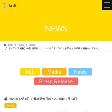
ニュース
NEWS
ニットについて
HOME
NEWS
Media
【メディア掲載】神奈川新聞に、ニットの「オンライン忘年会」の記事が掲載されました。
ニットの誓い
トップメッセージ
ALL
Media
News
Press Release
メンバー
会社概要
2020年12月8日
/ 最終更新日時 :
2020年12月24日
サービス
Media