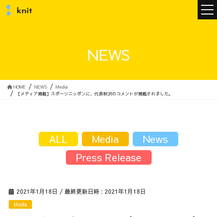
ニュース
NEWS
ニットについて
HOME
NEWS
Media
【メディア掲載】スポーツニッポンに、代表秋沢のコメントが掲載されました。
ニットの誓い
トップメッセージ
ALL
Media
News
Press Release
メンバー
会社概要
2021年1月18日
/ 最終更新日時 :
2021年1月18日
サービス
Media