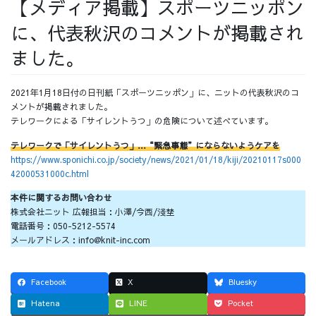
【メディア掲載】スポーツニッポン
採用情報
に、代表秋沢のコメントが掲載され
ました。
2021年1月18日付の日刊紙「スポーツニッポン」に、ニットの代表秋沢のコ
採用情報トップ
チームインタビュー01
メントが掲載されました。
テレワークによる「サイレントうつ」の危険について述べています。
テレワークで「サイレントうつ」…“緊急事態”にならないようケアを
https://www.sponichi.co.jp/society/news/2021/01/18/kiji/20210117s000
42000531000c.html
チームインタビュー02
チームインタビュー03
本件に関するお問い合わせ
株式会社ニット 広報担当：小澤/今西/淺埜
電話番号：050-5212-5574
メールアドレス：info@knit-inc.com
お問い合わせ
Facebook
X
Bluesky
Hatena
LINE
Pocket