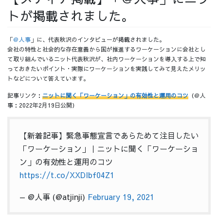
トが掲載されました。
採用情報
「
＠人事
」に、代表秋沢のインタビューが掲載されました。
会社の特性と社会的な存在意義から国が推進するワーケーションに会社とし
て取り組んでいるニット代表秋沢が、社内ワーケーションを導入する上で知
っておきたいポイント・実際にワーケーションを実践してみて見えたメリッ
採用情報トップ
チームインタビュー01
トなどについて答えています。
記事リンク：
ニットに聞く「ワーケーション」の有効性と運用のコツ
（＠人
事：2022年2月19日公開）
チームインタビュー02
チームインタビュー03
【新着記事】緊急事態宣言であらためて注目したい
「ワーケーション」｜ニットに聞く「ワーケーショ
ン」の有効性と運用のコツ
https://t.co/XXDIbf04Z1
お問い合わせ
— @人事 (@atjinji)
February 19, 2021