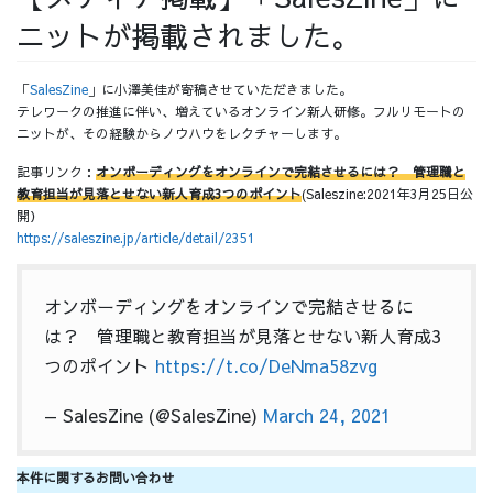
ニットが掲載されました。
採用情報
「
SalesZine
」に小澤美佳が寄稿させていただきました。
テレワークの推進に伴い、増えているオンライン新人研修。フルリモートの
ニットが、その経験からノウハウをレクチャーします。
採用情報トップ
チームインタビュー01
記事リンク：
オンボーディングをオンラインで完結させるには？ 管理職と
教育担当が見落とせない新人育成3つのポイント
(Saleszine:2021年3月25日公
開）
https://saleszine.jp/article/detail/2351
チームインタビュー02
チームインタビュー03
オンボーディングをオンラインで完結させるに
は？ 管理職と教育担当が見落とせない新人育成3
つのポイント
https://t.co/DeNma58zvg
お問い合わせ
— SalesZine (@SalesZine)
March 24, 2021
本件に関するお問い合わせ