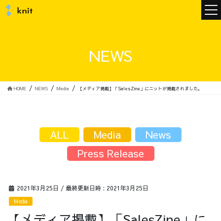
ニュース
NEWS
ニットについて
HOME
NEWS
Media
【メディア掲載】「SalesZine」にニットが掲載されました。
ニットの誓い
トップメッセージ
ALL
Media
News
Press Release
メンバー
会社概要
2021年3月25日
/ 最終更新日時 :
2021年3月25日
Media
サービス
【メディア掲載】「SalesZine」に