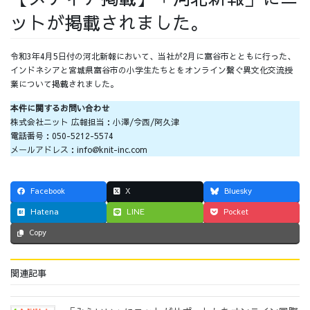
ットが掲載されました。
採用情報
令和3年4月5日付の河北新報において、当社が2月に富谷市とともに行った、
インドネシアと宮城県富谷市の小学生たちとをオンライン繋ぐ異文化交流授
業について掲載されました。
採用情報トップ
チームインタビュー01
本件に関するお問い合わせ
株式会社ニット 広報担当：小澤/今西/阿久津
電話番号：050-5212-5574
メールアドレス：info@knit-inc.com
チームインタビュー02
チームインタビュー03
Facebook
X
Bluesky
Hatena
LINE
Pocket
Copy
お問い合わせ
関連記事