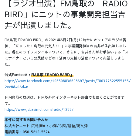
【ラジオ出演】FM鳥取の「RADIO
採用情報
BIRD」にニットの事業開発担当吉
井が出演しました。
FM鳥取「RADIO BIRD」の2021年6月7日(月)12時台にオンエアのラジオ番
採用情報トップ
チームインタビュー01
組、「来ました！鳥取の元気人!！」に事業開発担当の吉井が生出演しまし
た。現在のライフスタイルについて、さらに、吉井さんがお手伝いする「ス
ミナイナ」という公民館などのIT活用の支援の活動についてお話ししまし
た。
公式Facebook：
FM鳥取「RADIO BARD」
チームインタビュー02
チームインタビュー03
https://www.facebook.com/106508836608697/posts/780377522555155/
?extid=0&d=n
ＦＭ鳥取の放送は、ＦＭ以外にインターネット経由でも聴くことができま
す。
https://www.jcbasimul.com/radio/1288/
お問い合わせ
本件に関するお問い合わせ
株式会社ニット 広報担当：小澤/今西/淺埜/阿久津
電話番号：050-5212-5574