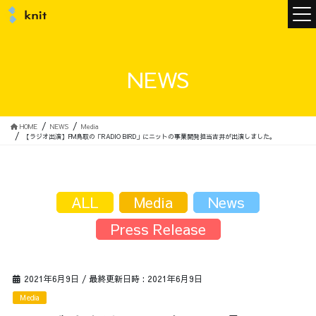
ニュース
NEWS
ニットについて
HOME
NEWS
Media
【ラジオ出演】FM鳥取の「RADIO BIRD」にニットの事業開発担当吉井が出演しました。
ニットの誓い
トップメッセージ
ALL
Media
News
Press Release
メンバー
会社概要
2021年6月9日
/ 最終更新日時 :
2021年6月9日
サービス
Media