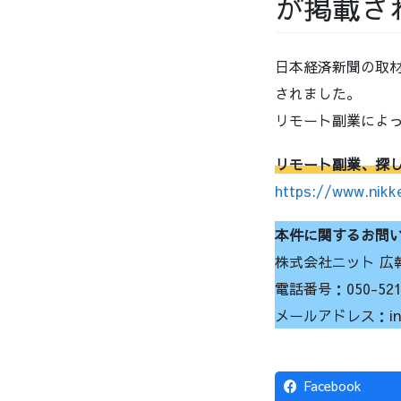
が掲載さ
日本経済新聞の取材
されました。
リモート副業によ
リモート副業、探し
https://www.nik
本件に関するお問
株式会社ニット 広
電話番号：050-5212
メールアドレス：info@
Facebook