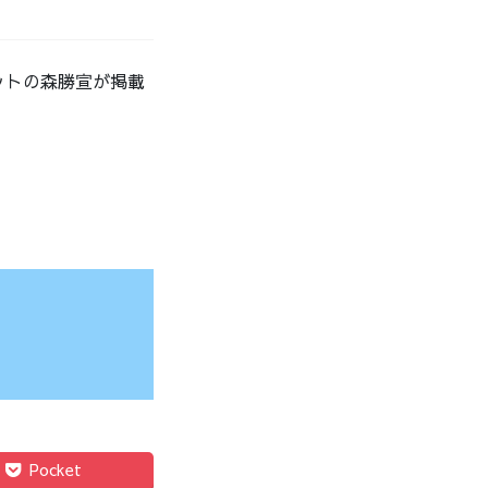
ニットの森勝宣が掲載
。
Pocket