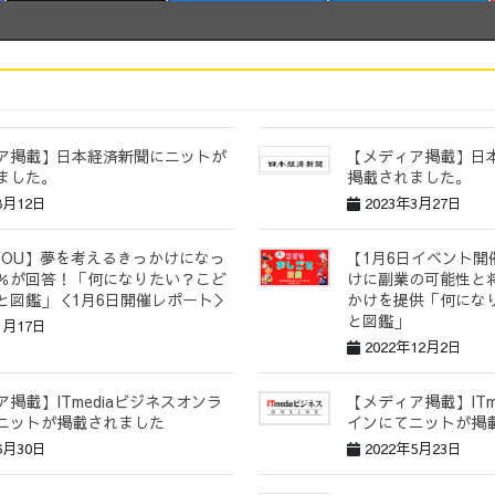
ア掲載】日本経済新聞にニットが
【メディア掲載】日
ました。
掲載されました。
8月12日
2023年3月27日
 YOU】夢を考えるきっかけになっ
【1月6日イベント
.7％が回答！「何になりたい？こど
けに副業の可能性と
と図鑑」＜1月6日開催レポート＞
かけを提供「何にな
と図鑑」
1月17日
2022年12月2日
掲載】ITmediaビジネスオンラ
【メディア掲載】ITm
ニットが掲載されました
インにてニットが掲
6月30日
2022年5月23日