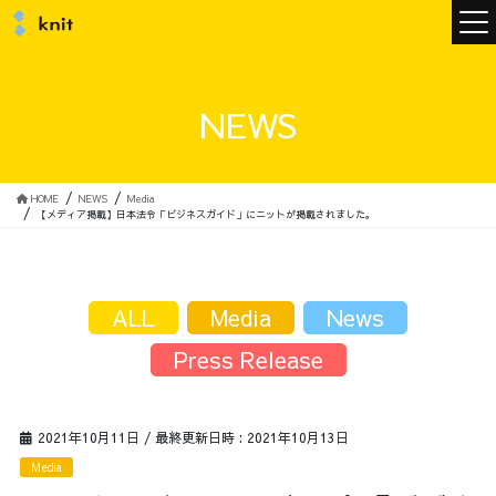
ニュース
NEWS
ニットについて
HOME
NEWS
Media
【メディア掲載】日本法令「ビジネスガイド」にニットが掲載されました。
ニットの誓い
トップメッセージ
ALL
Media
News
Press Release
メンバー
会社概要
2021年10月11日
/ 最終更新日時 :
2021年10月13日
サービス
Media