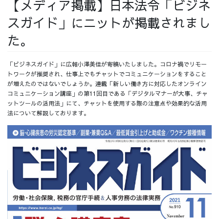
【メディア掲載】日本法令「ビジネ
採用情報
スガイド」にニットが掲載されまし
た。
「ビジネスガイド」に広報小澤美佳が寄稿いたしました。コロナ禍でリモー
採用情報トップ
チームインタビュー01
トワークが推奨され、仕事上でもチャットでコミュニケーションをすること
が増えたのではないでしょうか。連載「新しい働き方に対応したオンライン
コミュニケーション講座」の第11回目である「デジタルマナーが大事、チャ
ットツールの活用法」にて、チャットを使用する際の注意点や効果的な活用
法について解説しております。
チームインタビュー02
チームインタビュー03
お問い合わせ