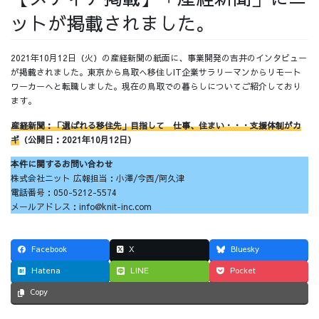
ットが掲載されました。
採用情報
2021年10月12日（火）の産経新聞の紙面に、事業開発の吉井のインタビュー
が掲載されました。東京から鳥取へ移住しIT企業サラリーマンからリモート
ワーカーへと転職しました。現在の鳥取での暮らしについてご紹介しており
ます。
採用情報トップ
チームインタビュー01
産経新聞：「選ばれる移住先」目指して 仕事、住まい・・・支援体制がカ
ギ
（公開日：2021年10月12日）
本件に関するお問い合わせ
株式会社ニット 広報担当：小澤/今西/阿久津
チームインタビュー02
チームインタビュー03
電話番号：050-5212-5574
メールアドレス：info@knit-inc.com
Facebook
X
Bluesky
お問い合わせ
Hatena
LINE
Pocket
Copy