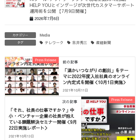
HELP YOUとインゲージが次世代カスタマーサポート
運用術を公開 【7月9日開催】
2026年7月6日
Media
カテゴリー
テレワーク
吉井秀三
産経新聞
タグ
Press Release
前の記事
「温かいつながりの創出」をテー
マに2022年度入社社員のオンライ
ン内定式を開催＜10月1日実施＞
2021年10月11日
Press Release
次の記事
「それ、社長の仕事ですか？」中
小・ベンチャー企業の社長が抱え
ている課題解決セミナー開催＜9月
22日実施レポート＞
2021年10月13日