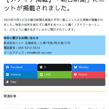
ットが掲載されました。
採用情報
2021年10月2２日の朝日新聞大阪版の夕刊一面にニットの久保智が掲載され
ました。特定の住所を持たずに場所を点々として働くノマドワーカーとし
て、どのように働き生きているかご紹介されています。
採用情報トップ
チームインタビュー01
本件に関するお問い合わせ
株式会社ニット 広報担当：小澤/今西/阿久津/三代
電話番号：050-5212-5574
メールアドレス：info@knit-inc.com
チームインタビュー02
チームインタビュー03
Facebook
X
Bluesky
Hatena
LINE
Pocket
Copy
お問い合わせ
関連記事