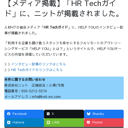
【メディア掲載】「HR Techガイ
採用情報
ド」に、ニットが掲載されました。
人材×ITの総合メディア「
HR Techガイド
」に、HELP YOUのインタビュー記
事が掲載されました。
採用情報トップ
チームインタビュー01
「利用する企業も請け負うスタッフも幸せにするフルリモートのアウトソー
シングサービス「HELP YOU」とは？」というタイトルで、HELP YOUサー
ビスの内容を深堀していただいています。
＞＞
インタビュー記事のリンクはこちら
＞＞
HR Techガイドのリンクはこちら
チームインタビュー02
チームインタビュー03
本件に関するお問い合わせ
株式会社ニット 広報担当：小澤/今西
電話番号：050-5212-5574
メールアドレス：info@knit-inc.com
お問い合わせ
Facebook
X
Bluesky
Hatena
LINE
Pocket