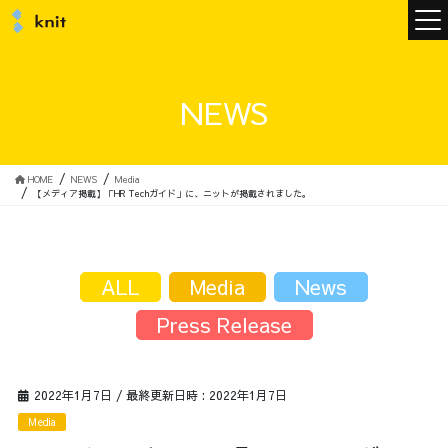
ニュース
NEWS
ニットについて
HOME
NEWS
Media
【メディア掲載】「HR Techガイド」に、ニットが掲載されました。
ニットの誓い
トップメッセージ
ALL
Media
News
Press Release
メンバー
会社概要
2022年1月7日
/ 最終更新日時 :
2022年1月7日
サービス
Media