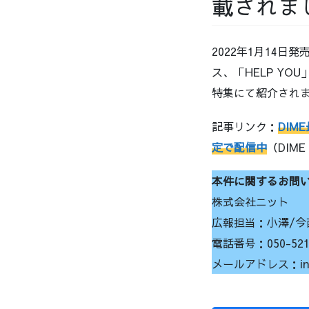
載されま
2022年1月14日
ス、「HELP Y
特集にて紹介され
記事リンク：
DI
定で配信中
（DIME
本件に関するお問
株式会社ニット
広報担当：小澤/今
電話番号：050-5212
メールアドレス：info@