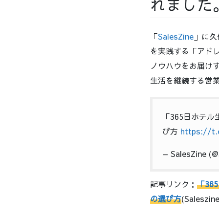
れました
「
SalesZine
」に久
を実践する「アド
ノウハウをお届けす
生活を継続する営
「365日ホテ
び方
https://t
— SalesZine (
記事リンク：
「3
の選び方
(Salesz