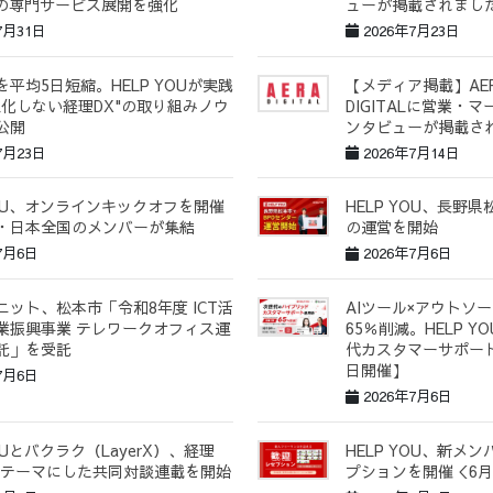
h」の専門サービス展開を強化
ューが掲載されまし
7月31日
2026年7月23日
平均5日短縮。HELP YOUが実践
【メディア掲載】AER
人化しない経理DX"の取り組みノウ
DIGITALに営業・
公開
ンタビューが掲載さ
7月23日
2026年7月14日
YOU、オンラインキックオフを開催
HELP YOU、長野
・日本全国のメンバーが集結
の運営を開始
7月6日
2026年7月6日
ニット、松本市「令和8年度 ICT活
AIツール×アウトソ
業振興事業 テレワークオフィス運
65％削減。HELP 
託」を受託
代カスタマーサポート
日開催】
7月6日
2026年7月6日
YOUとバクラク（LayerX）、経理
HELP YOU、新メ
をテーマにした共同対談連載を開始
プションを開催＜6月