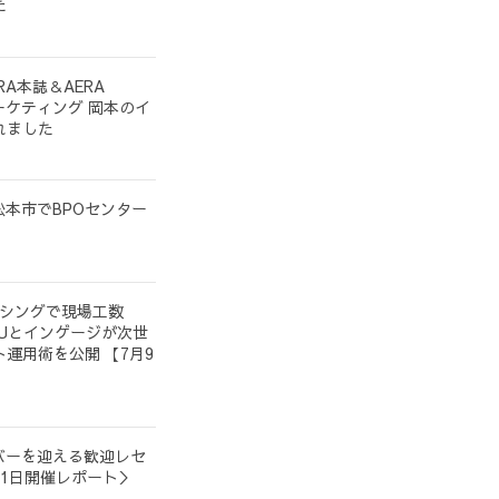
た
A本誌＆AERA
マーケティング 岡本のイ
れました
県松本市でBPOセンター
ーシングで現場工数
YOUとインゲージが次世
運用術を公開 【7月9
ンバーを迎える歓迎レセ
1日開催レポート＞