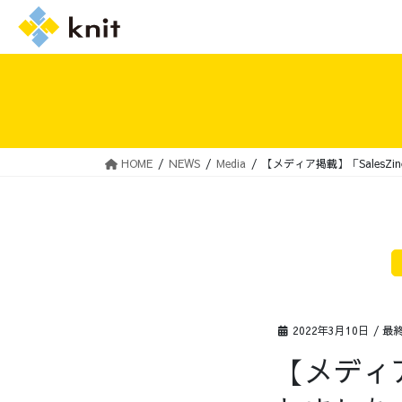
HOME
NEWS
Media
【メディア掲載】「SalesZ
採用情報トップ
ニットの誓い
2022年3月10日
/ 最
【メディア