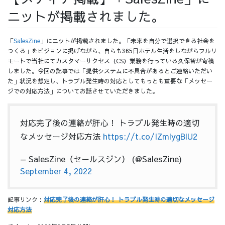
ニットが掲載されました。
採用情報
「
SalesZine
」にニットが掲載されました。「未来を自分で選択できる社会を
つくる」をビジョンに掲げながら、自らも365日ホテル生活をしながらフルリ
モートで当社にてカスタマーサクセス（CS）業務を行っている久保智が寄稿
しました。今回の記事では「提供システムに不具合があるとご連絡いただい
採用情報トップ
チームインタビュー01
た」状況を想定し、トラブル発生時の対応としてもっとも重要な「メッセー
ジでの対応方法」についてお話させていただきました。
対応完了後の連絡が肝心！ トラブル発生時の適切
チームインタビュー02
チームインタビュー03
なメッセージ対応方法
https://t.co/IZmlygBlU2
— SalesZine（セールスジン） (@SalesZine)
September 4, 2022
お問い合わせ
記事リンク：
対応完了後の連絡が肝心！ トラブル発生時の適切なメッセージ
対応方法