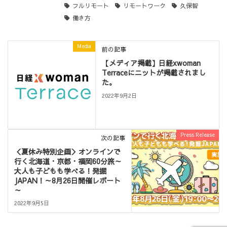
フルリモート
リモートワーク
久保智
働き方
Media
前の記事
【メディア掲載】日経xwoman
Terraceにニットが掲載されまし
た。
2022年9月2日
Press Release
次の記事
＜夏休み特別企画＞オンラインで
行く北海道・京都・福岡60分旅～
大人も子どもも学べる！発掘
JAPAN！～8月26日開催レポート
～
2022年9月5日