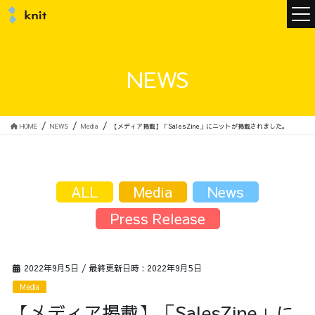
ニュース
NEWS
ニットについて
HOME
NEWS
Media
【メディア掲載】「SalesZine」にニットが掲載されました。
ニットの誓い
トップメッセージ
ALL
Media
News
Press Release
メンバー
会社概要
2022年9月5日
/ 最終更新日時 :
2022年9月5日
Media
サービス
【メディア掲載】「SalesZine」に