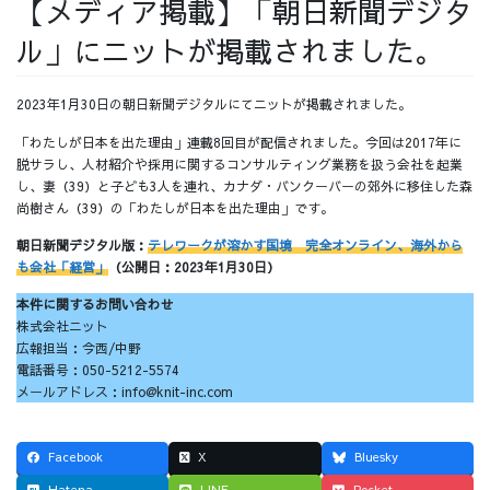
【メディア掲載】「朝日新聞デジタ
採用情報
ル」にニットが掲載されました。
2023年1月30日の朝日新聞デジタルにてニットが掲載されました。
「わたしが日本を出た理由」連載8回目が配信されました。今回は2017年に
採用情報トップ
チームインタビュー01
脱サラし、人材紹介や採用に関するコンサルティング業務を扱う会社を起業
し、妻（39）と子ども3人を連れ、カナダ・バンクーバーの郊外に移住した森
尚樹さん（39）の「わたしが日本を出た理由」です。
朝日新聞デジタル版：
テレワークが溶かす国境 完全オンライン、海外から
も会社「経営」
（公開日：2023年1月30日）
チームインタビュー02
チームインタビュー03
本件に関するお問い合わせ
株式会社ニット
広報担当：今西/中野
電話番号：050-5212-5574
メールアドレス：info@knit-inc.com
お問い合わせ
Facebook
X
Bluesky
Hatena
LINE
Pocket