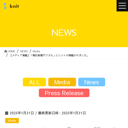
ニュース
NEWS
ニットについて
HOME
NEWS
Media
【メディア掲載】「朝日新聞デジタル」にニットが掲載されました。
ニットの誓い
トップメッセージ
ALL
Media
News
Press Release
メンバー
会社概要
2023年1月31日
/ 最終更新日時 :
2023年1月31日
サービス
Media