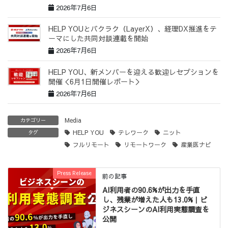
2026年7月6日
HELP YOUとバクラク（LayerX）、経理DX推進をテ
ーマにした共同対談連載を開始
2026年7月6日
HELP YOU、新メンバーを迎える歓迎レセプションを
開催＜6月1日開催レポート＞
2026年7月6日
Media
カテゴリー
HELP YOU
テレワーク
ニット
タグ
フルリモート
リモートワーク
産業医ナビ
Press Release
前の記事
AI利用者の90.6%が出力を手直
し、残業が増えた人も13.0%｜ビ
ジネスシーンのAI利用実態調査を
公開