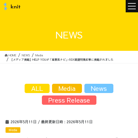
ニュース
NEWS
ニットについて
HOME
NEWS
Media
【メディア掲載】HELP YOUが「産業医ナビ」のDX関連特集記事に掲載されました
ニットの誓い
トップメッセージ
ALL
Media
News
Press Release
メンバー
会社概要
2026年5月11日
/ 最終更新日時 :
2026年5月11日
サービス
Media