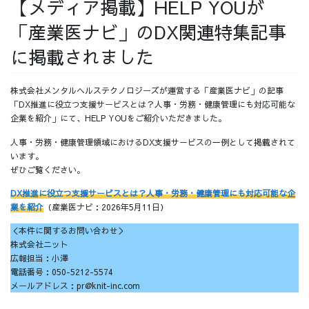
【メディア掲載】HELP YOUが
採用情報
「産業医ナビ」のDX関連特集記事
に掲載されました
株式会社メンタルヘルステクノロジーズが運営する「産業医ナビ」の記事
採用情報トップ
チームインタビュー01
「DX推進に役立つ支援サービスとは？人事・労務・健康管理にも対応可能な
企業を紹介」にて、HELP YOUをご紹介いただきました。
人事・労務・健康管理領域におけるDX支援サービスの一例として掲載されて
います。
ぜひご覧ください。
チームインタビュー02
チームインタビュー03
DX推進に役立つ支援サービスとは？人事・労務・健康管理にも対応可能な企
業を紹介
（産業医ナビ：2026年5月11日）
＜本件に関するお問い合わせ＞
株式会社ニット
お問い合わせ
広報担当：小澤
電話番号：050-5212-5574
メールアドレス：pr@knit-inc.com