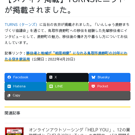
が掲載されました。
採用情報
TURNS（ターンズ）
に当社の吉井が掲載されました。「いんしゅう鹿野まち
づくり協議会」を通じて、鳥取市鹿野町への移住を経験した先輩移住者にイ
ンタビューとして、鹿野町の魅力、移住後の働き方や暮らし方についてお伝
えしています。
採用情報トップ
チームインタビュー01
記事リンク：
移住者と地域が“相思相愛”になれる鳥取市鹿野町の20年にわ
たる空き家活用
（公開日：2022年4月20日）
Facebook
X
Bluesky
チームインタビュー02
チームインタビュー03
Hatena
LINE
Pocket
Copy
お問い合わせ
関連記事
オンラインアウトソーシング「HELP YOU」、12の業