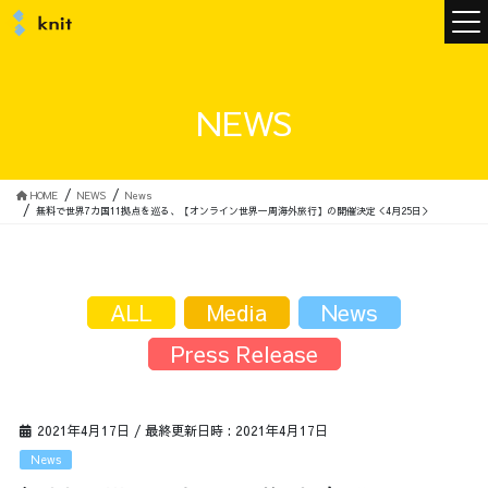
ニュース
NEWS
ニットについて
HOME
NEWS
News
無料で世界7カ国11拠点を巡る、【オンライン世界一周海外旅行】の開催決定＜4月25日＞
ニットの誓い
トップメッセージ
ALL
Media
News
Press Release
メンバー
会社概要
2021年4月17日
/ 最終更新日時 :
2021年4月17日
サービス
News