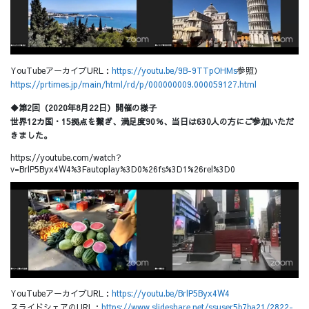
YouTubeアーカイブURL：
https://youtu.be/9B-9TTpOHMs
参照）
https://prtimes.jp/main/html/rd/p/000000009.000059127.html
◆第2回（2020年8月22日）開催の様子
世界12カ国・15拠点を繋ぎ、満足度90％、当日は630人の方にご参加いただ
きました。
https://youtube.com/watch?
v=BrlP5Byx4W4%3Fautoplay%3D0%26fs%3D1%26rel%3D0
YouTubeアーカイブURL：
https://youtu.be/BrlP5Byx4W4
スライドシェアのURL：
https://www.slideshare.net/ssuser5b7ba21/2822-