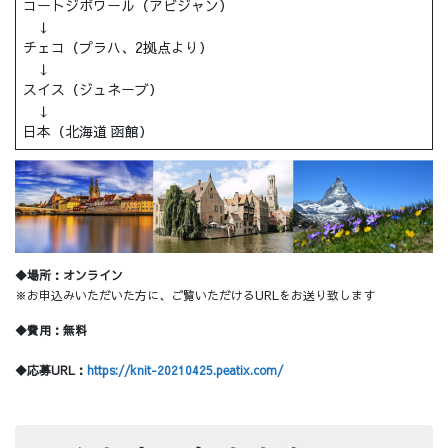
コートジボワール（アビジャン）
↓
チェコ（プラハ、2拠点より）
↓
スイス（ジュネーブ）
↓
日本（北海道 函館）
◆場所：オンライン
※お申込みいただいた方に、ご覧いただけるURLをお送り致します
◆費用：無料
◆応募URL：
https://knit-20210425.peatix.com/