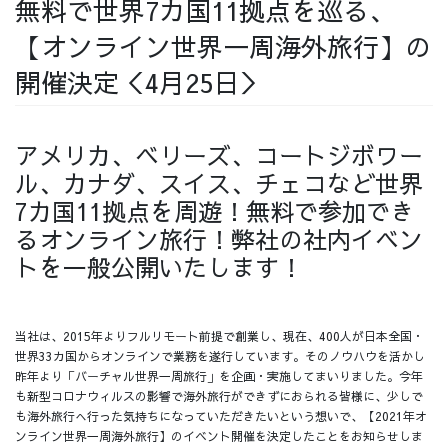
無料で世界7カ国11拠点を巡る、
採用情報
【オンライン世界一周海外旅行】の
開催決定＜4月25日＞
アメリカ、ベリーズ、コートジボワー
採用情報トップ
チームインタビュー01
ル、カナダ、スイス、チェコなど世界
7カ国11拠点を周遊！無料で参加でき
るオンライン旅行！弊社の社内イベン
トを一般公開いたします！
チームインタビュー02
チームインタビュー03
当社は、2015年よりフルリモート前提で創業し、現在、400人が日本全国・
世界33カ国からオンラインで業務を遂行しています。そのノウハウを活かし
お問い合わせ
昨年より「バーチャル世界一周旅行」を企画・実施してまいりました。今年
も新型コロナウィルスの影響で海外旅行ができずにおられる皆様に、少しで
も海外旅行へ行った気持ちになっていただきたいという想いで、【2021年オ
ンライン世界一周海外旅行】のイベント開催を決定したことをお知らせしま