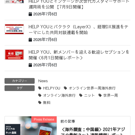
HELP YOUとインゲージが次世代カスタマーサポート
運用術を公開 【7月9日開催】
2026年7月6日
HELP YOUとバクラク（LayerX）、経理DX推進をテ
ーマにした共同対談連載を開始
2026年7月6日
HELP YOU、新メンバーを迎える歓迎レセプションを
開催＜6月1日開催レポート＞
2026年7月6日
News
カテゴリー
HELPYOU
オンライン世界一周海外旅行
タグ
オンライン海外旅行
ニット
世界一周
無料
Press Release
前の記事
＜海外調査：中国編＞2021年アジ
アの最新ネット通販情報レポート