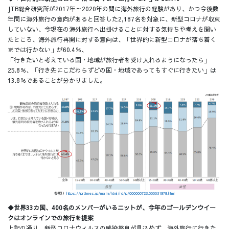
JTB総合研究所が2017年～2020年の間に海外旅行の経験があり、かつ今後数
年間に海外旅行の意向があると回答した2,187名を対象に、新型コロナが収束
していない、今現在の海外旅行へ出掛けることに対する気持ちや考えを聞い
たところ、海外旅行再開に対する意向は、「世界的に新型コロナが落ち着く
までは行かない」が60.4％、
「行きたいと考えている国・地域が旅行者を受け入れるようになったら」
25.8％、「行き先にこだわらずどの国・地域であってもすぐに行きたい」は
13.8％であることが分かりました。
参照）
https://prtimes.jp/main/html/rd/p/000000723.000031978.html
◆世界33カ国、400名のメンバーがいるニットが、今年のゴールデンウイー
クはオンラインでの旅行を提案
上記の通り、新型コロナウィルスの感染終息が見込めず、海外旅行に行きた