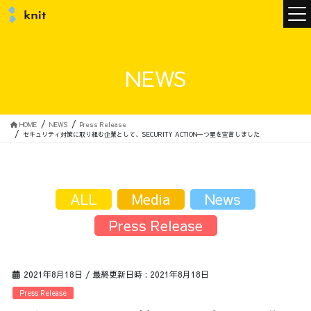
ニュース
NEWS
ニットについて
HOME
NEWS
Press Release
セキュリティ対策に取り組む企業として、SECURITY ACTION一つ星を宣言しました
ニットの誓い
トップメッセージ
ALL
Media
News
Press Release
メンバー
会社概要
2021年8月18日
/ 最終更新日時 :
2021年8月18日
サービス
Press Release