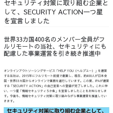
セキュリティ対策に取り組む企業と
採用情報
して、SECURITY ACTION一つ星
を宣言しました
世界33カ国400名のメンバー全員がフ
採用情報トップ
チームインタビュー01
ルリモートの当社、セキュリティにも
配慮した事業運営を引き続き推進中
チームインタビュー02
チームインタビュー03
オンラインアウトソーシングサービス「HELP YOU（ヘルプユー）」を運営
する当社は、2015年にフルリモート前提で創業し、現在、約400人が日本全
国・世界33カ国からオンラインで業務を遂行しています。この度、IPAが運営
する「SECURITY ACTION」の自己宣言への登録が完了しました。これに伴
い、一つ星「情報セキュリティ５か条」を宣言しましたことをお知らせしま
お問い合わせ
す。今後も、情報セキュリティ対策に取り組みながら事業運営を推進してい
きます。