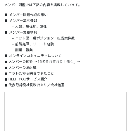
メンバー図鑑では下記の内容を掲載しています。
■ メンバー図鑑作成の想い
■ メンバー基本情報
− 人数、居住地、属性
■ メンバー業務情報
− ニット歴・現ポジション・担当案件数
− 前職経歴、リモート経験
− 副業・複業
■ オンラインコミュニティについて
◼ メンバーの紹介 ～15名それぞれの「働く」～
◼ メンバーの満足度
◼ ニットだから実現できたこと
◼ HELP YOUサービス紹介
◼ 代表取締役社長秋沢より／会社概要