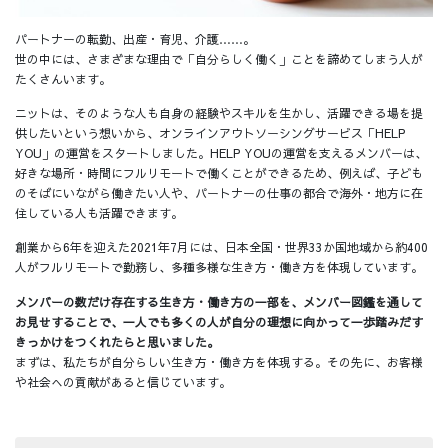
パートナーの転勤、出産・育児、介護……。
世の中には、さまざまな理由で「自分らしく働く」ことを諦めてしまう人が
たくさんいます。
ニットは、そのような人も自身の経験やスキルを生かし、活躍できる場を提
供したいという想いから、オンラインアウトソーシングサービス「HELP
YOU」の運営をスタートしました。HELP YOUの運営を支えるメンバーは、
好きな場所・時間にフルリモートで働くことができるため、例えば、子ども
のそばにいながら働きたい人や、パートナーの仕事の都合で海外・地方に在
住している人も活躍できます。
創業から6年を迎えた2021年7月には、日本全国・世界33か国地域から約400
人がフルリモートで勤務し、多種多様な生き方・働き方を体現しています。
メンバーの数だけ存在する生き方・働き方の一部を、メンバー図鑑を通して
お見せすることで、一人でも多くの人が自分の理想に向かって一歩踏みだす
きっかけをつくれたらと思いました。
まずは、私たちが自分らしい生き方・働き方を体現する。その先に、お客様
や社会への貢献があると信じています。