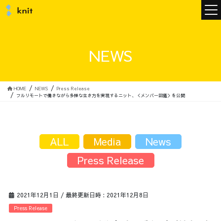
ニュース
NEWS
ニットについて
HOME
NEWS
Press Release
フルリモートで働きながら多様な生き方を実現するニット、＜メンバー図鑑＞を公開
ニットの誓い
トップメッセージ
ALL
Media
News
Press Release
メンバー
会社概要
2021年12月1日
/ 最終更新日時 :
2021年12月8日
サービス
Press Release