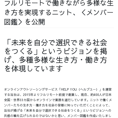
フルリモートで働きながら多様な生
採用情報
き方を実現するニット、＜メンバー
図鑑＞を公開
「未来を自分で選択できる社会
採用情報トップ
チームインタビュー01
をつくる」というビジョンを掲
げ、多種多様な生き方・働き方
を体現しています
チームインタビュー02
チームインタビュー03
オンラインアウトソーシングサービス「HELP YOU（ヘルプユー）」を運営
する当社は、2015年よりフルリモート前提で創業し、現在、約400人が日本
お問い合わせ
全国・世界33カ国からオンラインで業務を遂行しています。ニットで働くメ
ンバーたちの生き方・働き方を社会の皆様に知っていただくことによって、
当社が掲げる「未来を自分で選択できる社会をつくる」というビジョンへの
共感の輪を広げられるのではないかと思い、メンバー図鑑を作成いたしまし