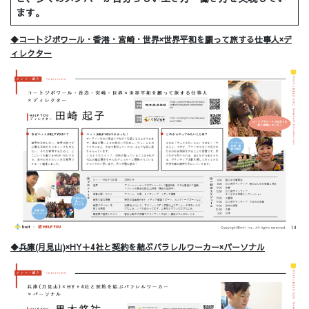
ます。
◆コートジボワール・香港・宮崎・世界×世界平和を願って旅する仕事人×デ
ィレクター
◆兵庫(月見山)×HY＋4社と契約を結ぶパラレルワーカー×パーソナル