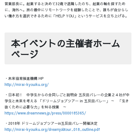
営業部長に。起業すると決めて32歳で退職したのち、起業の軸を探すため
に、海外へ。旅の最中にリモートワークを経験したことで、誰もが自分らし
い働き方を選択できるために「HELP YOU」というサービスを立ち上げる。
本イベントの主催者ホーム
ページ
・未来協育推進機構 HP
http://mirai-kyouiku.org/
・日本初！ 中学生からの合同しごと説明会 五反田バレーの企業２４社が中
学生と未来を考える 「ドリームジョブツアー in 五反田バレー」 ～ 「生き
抜くために必要な力」を知る授業 ～
https://www.dreamnews.jp/press/0000185365/
・2018年 ドリームジョブツアーin五反田バレー開催決定
http://mirai-kyouiku.org/dreamjobtour_018_outline.pdf