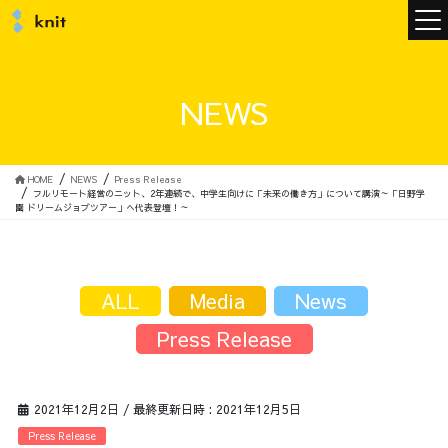
ニュース
NEWS
ニットについて
HOME
NEWS
Press Release
フルリモート経営のニット、2年連続で、中学生向けに「未来の働き方」について講演～「日野学
園 ドリームジョブツアー」へ代表登壇！～
ニットの誓い
トップメッセージ
ALL
Media
News
Press Release
メンバー
会社概要
2021年12月2日
/ 最終更新日時 :
2021年12月5日
サービス
Press Release