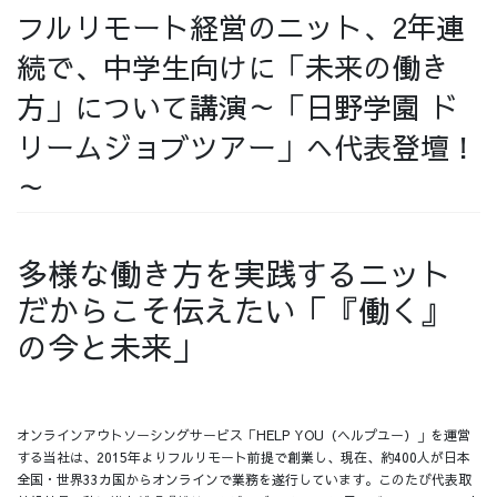
フルリモート経営のニット、2年連
採用情報
続で、中学生向けに「未来の働き
方」について講演～「日野学園 ド
リームジョブツアー」へ代表登壇！
採用情報トップ
チームインタビュー01
～
多様な働き方を実践するニット
チームインタビュー02
チームインタビュー03
だからこそ伝えたい「『働く』
の今と未来」
お問い合わせ
オンラインアウトソーシングサービス「HELP YOU（ヘルプユー）」を運営
する当社は、2015年よりフルリモート前提で創業し、現在、約400人が日本
全国・世界33カ国からオンラインで業務を遂行しています。このたび代表取