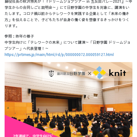
締役社長の秋沢崇夫が「『ドリームジョブツアー in 五反田バレー2021』～中
学生からの合同しごと説明会～」にて日野学園の中学生を対象に、講演をい
たします。コロナ禍以前からテレワークを実践する企業として「未来の働き
方」を伝えることで、子どもたちが自身の働く姿を想像するきっかけをつく
ります。
参照：昨年の様子
中学生向けに「テレワークの未来」について講演～「日野学園 ドリームジョ
ブツアー」へ代表登壇！～
https://prtimes.jp/main/html/rd/p/000000072.000059127.html