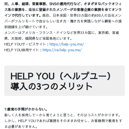
開。
人事、経理、営業事務、SNSの運用代行など、さまざまなバックオフィ
ス系の業務を、当社に登録されたメンバーがお客様企業の業務を全てオンラ
インで代行しています。
現在、日本全国・世界33カ国の約400人の当社メン
バーがフルリモートで自分らしい生き方・働き方を実践しながら顧客への提
供価値を上げ続けています。
メンバーはアメリカ・フランス・ドイツなど世界33カ国に、東京都、宮城
県、大阪府、福岡県など全国各地にいます。
HELP YOUサービスサイト：
https://help-you.me/
HELP YOU採用サイト：
https://va.help-you.me/
HELP YOU（ヘルプユー）
導入の3つのメリット
1:教育の手間がかからない。
新しく人を採用して一から育てようと思うと、その分コストがかかります。
しかし、HELP YOUであれば業務をそのままお任せし、お客様側で教育をす
る必要がありません。