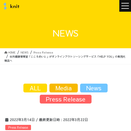
ニュース
NEWS
ニットについて
HOME
NEWS
Press Release
社外健康管理室「こころめいと」がオンラインアウトソーシングサービス「HELP YOU」の販売代
理店へ
ニットの誓い
トップメッセージ
ALL
Media
News
Press Release
メンバー
会社概要
2022年3月14日
/ 最終更新日時 :
2022年3月22日
サービス
Press Release