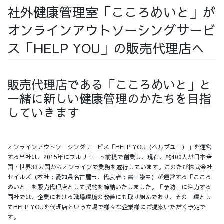
社外健康管理室「こころめいと」が
採用情報
オンラインアウトソーシングサービ
ス「HELP YOU」の販売代理店へ
採用情報トップ
チームインタビュー01
販売代理店である「こころめいと」と
一緒に新しい健康管理のかたちを目指
していきます
チームインタビュー02
チームインタビュー03
オンラインアウトソーシングサービス「HELP YOU（ヘルプユー）」を運営
する当社は、2015年にフルリモート前提で創業し、現在、約400人が日本全
国・世界33カ国からオンラインで業務を遂行しています。このたび株式会社
セイルズ（本社：愛知県名古屋市、代表者：富田崇由）が運営する「こころ
お問い合わせ
めいと」を販売代理店として契約を締結いたしました。「予防」に注力する
同社では、企業における職場環境の改善にも取り組んでおり、その一環とし
てHELP YOUを代理店という立場で様々な企業様にご提案いただく予定で
す。