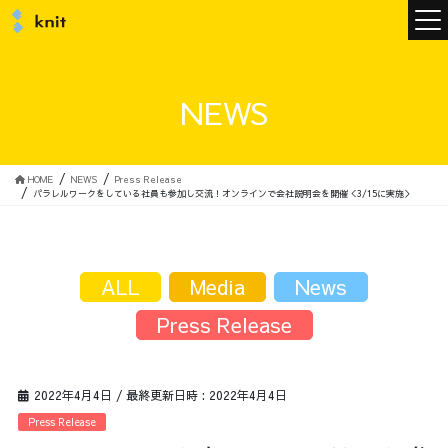
ニュース
NEWS
ニットについて
HOME
NEWS
Press Release
パラレルワークをしている社員も参加し交流！オンラインで会社説明会を開催＜3/15に実施＞
ニットの誓い
トップメッセージ
ALL
Media
News
Press Release
メンバー
会社概要
2022年4月4日
/ 最終更新日時 :
2022年4月4日
サービス
Press Release