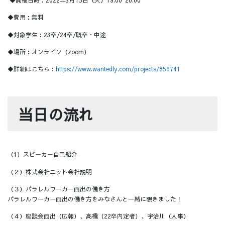
◆開催日時：2022年3月15日（火）19:00~20:00
◆費用：無料
◆対象学生：23卒/24卒/既卒・中途
◆場所：オンライン（zoom）
◆詳細はこちら：
https://www.wantedly.com/projects/859741
当日の流れ
（1）スピーカー自己紹介
（２）株式会社ニット会社説明
（３）パラレルワーカー西出の働き方
パラレルワーカー西出の働き方をみなさんと一緒に覗きました！
（４）座談会西出（広報）、高橋（22卒内定者）、宇治川（人事）