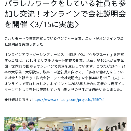
パラレルワークをしている社員も参
採用情報
加し交流！オンラインで会社説明会
を開催＜3/15に実施＞
フルリモートで事業運営しているベンチャー企業、ニットがオンラインで会
採用情報トップ
チームインタビュー01
社説明会を実施しました
オンラインアウトソーシングサービス「HELP YOU（ヘルプユー）」を運営
する当社は、2015年よりフルリモート前提で創業、現在、約400人が日本全
国・世界33カ国からオンラインで業務を遂行しています。このたび23卒・24
卒の大学生・大学院生、既卒・中途社員に向けて、「多様な働き方をしてい
チームインタビュー02
チームインタビュー03
る社会人と話そう！株式会社ニット会社説明会」を令和4年3月15日（火）に
オンラインで実施しました。本イベントは2022年入社の内定者かつ現在イン
ターン生として当社に在籍している山形大学の学生が企画をいたしました。
◆詳細はこちら：
https://www.wantedly.com/projects/859741
お問い合わせ