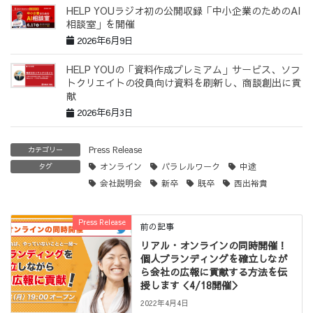
HELP YOUラジオ初の公開収録「中小企業のためのAI
相談室」を開催
2026年6月9日
HELP YOUの「資料作成プレミアム」サービス、ソフ
トクリエイトの役員向け資料を刷新し、商談創出に貢
献
2026年6月3日
Press Release
カテゴリー
オンライン
パラレルワーク
中途
タグ
会社説明会
新卒
既卒
西出裕貴
Press Release
前の記事
リアル・オンラインの同時開催！
個人ブランディングを確立しなが
ら会社の広報に貢献する方法を伝
授します＜4/18開催＞
2022年4月4日