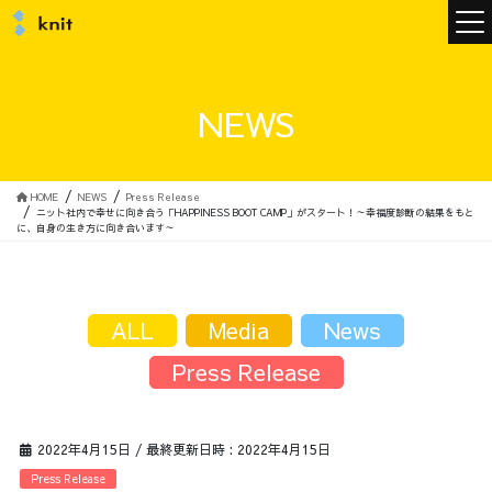
ニュース
NEWS
ニットについて
HOME
NEWS
Press Release
ニット社内で幸せに向き合う「HAPPINESS BOOT CAMP」がスタート！～幸福度診断の結果をもと
に、自身の生き方に向き合います～
ニットの誓い
トップメッセージ
ALL
Media
News
Press Release
メンバー
会社概要
2022年4月15日
/ 最終更新日時 :
2022年4月15日
サービス
Press Release