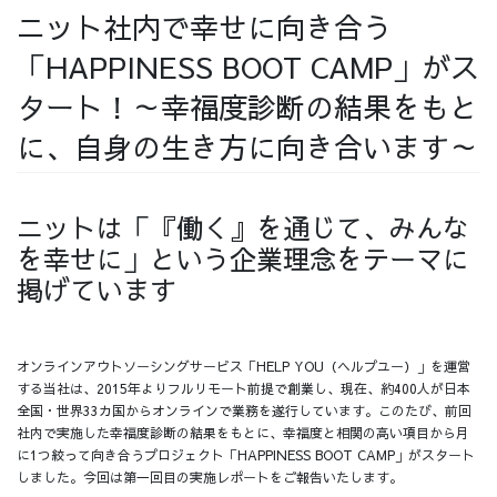
ニット社内で幸せに向き合う
採用情報
「HAPPINESS BOOT CAMP」がス
タート！～幸福度診断の結果をもと
に、自身の生き方に向き合います～
採用情報トップ
チームインタビュー01
ニットは「『働く』を通じて、みんな
を幸せに」という企業理念をテーマに
掲げています
チームインタビュー02
チームインタビュー03
オンラインアウトソーシングサービス「HELP YOU（ヘルプユー）」を運営
する当社は、2015年よりフルリモート前提で創業し、現在、約400人が日本
全国・世界33カ国からオンラインで業務を遂行しています。このたび、前回
お問い合わせ
社内で実施した幸福度診断の結果をもとに、幸福度と相関の高い項目から月
に1つ絞って向き合うプロジェクト「HAPPINESS BOOT CAMP」がスタート
しました。今回は第一回目の実施レポートをご報告いたします。