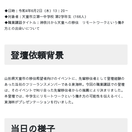
◆日時：令和4年6月2日（木）13：20～
◆対象者：天童市立第一中学校 第2学年生（166人）
◆職業講話タイトル：神奈川から天童への移住 リモートワークという働き
方との出会いについて
登壇依頼背景
山形県天童市の移住希望者向けのイベントに、先輩移住者として登壇経験の
あった当社のフリーランスメンバーである東海林。今回の職業講話での登壇
は、そのイベントで知り合った先輩移住者からの推薦により決まりました。
本登壇では、中学生にリモートワークという働き方の可能性を伝えるべく、
東海林がプレゼンテーションを行いました。
当日の様子