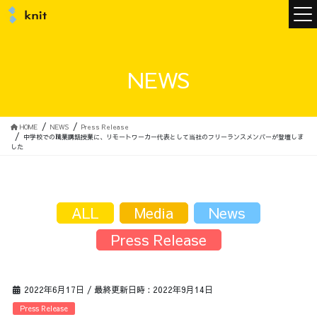
ニュース
NEWS
ニットについて
HOME
NEWS
Press Release
中学校での職業講話授業に、リモートワーカー代表として当社のフリーランスメンバーが登壇しま
した
ニットの誓い
トップメッセージ
ALL
Media
News
Press Release
メンバー
会社概要
2022年6月17日
/ 最終更新日時 :
2022年9月14日
サービス
Press Release