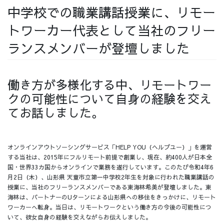
中学校での職業講話授業に、リモー
採用情報
トワーカー代表として当社のフリー
ランスメンバーが登壇しました
採用情報トップ
チームインタビュー01
働き方が多様化する中、リモートワー
クの可能性について自身の経験を交え
てお話しました。
チームインタビュー02
チームインタビュー03
オンラインアウトソーシングサービス「HELP YOU（ヘルプユー）」を運営
する当社は、2015年にフルリモート前提で創業し、現在、約400人が日本全
国・世界33カ国からオンラインで業務を遂行しています。このたび令和4年6
月2日（木）、山形県 天童市立第一中学校2年生を対象に行われた職業講話の
お問い合わせ
授業に、当社のフリーランスメンバーである東海林希美が登壇しました。東
海林は、パートナーのUターンによる山形県への移住をきっかけに、リモート
ワーカーへ転身。当日は、リモートワークという働き方の今後の可能性につ
いて、彼女自身の経験を交えながらお伝えしました。