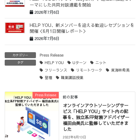
ーマにした共同対談連載を開始
2026年7月6日
HELP YOU、新メンバーを迎える歓迎レセプションを
開催＜6月1日開催レポート＞
2026年7月6日
Press Release
カテゴリー
HELP YOU
Uターン
ニット
タグ
フリーランス
リモートワーク
東海林希美
登壇
職業講話授業
Press Release
前の記事
オンラインアウトソーシングサー
ビス「HELP YOU」サイト内の記
事を、独立系FP財務アドバイザー
福田由美氏に監修していただきま
した
2022年6月13日