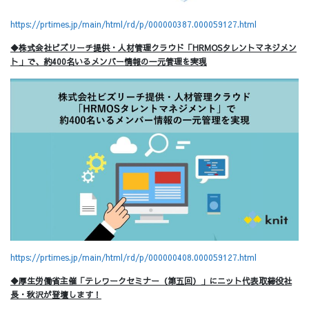
https://prtimes.jp/main/html/rd/p/000000387.000059127.html
◆株式会社ビズリーチ提供・人材管理クラウド「HRMOSタレントマネジメン
ト」で、約400名いるメンバー情報の一元管理を実現
https://prtimes.jp/main/html/rd/p/000000408.000059127.html
◆厚生労働省主催「テレワークセミナー（第五回）」にニット代表取締役社
長・秋沢が登壇します！