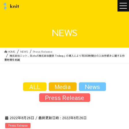
ニュース
NEWS
ニットについて
HOME
NEWS
Press Release
株式会社ニット、BizteX株式会社提供「robop」の導入により年300時間分の入社手続きに関する作
業時間を削減
ニットの誓い
トップメッセージ
ALL
Media
News
Press Release
メンバー
会社概要
2022年8月26日
/ 最終更新日時 :
2022年8月26日
サービス
Press Release