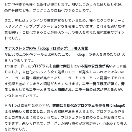
ど定型作業でも様々な条件が発生します。RPAはこのような繰り返し処理、
条件分岐なども、プログラムで自動化できることです。
また、弊社はオンラインで事業運営をしているため、様々なクラウドサービ
スやデスクトップアプリケーションなを使用しています。これらを跨いだ作
業を実行・自動化できることがRPAツールの導入を考えた際に重要なポイン
トでした。
▼デスクトップRPA「robop（ロボップ）」導入背景
今回50以上のRPAツールと比較した上で、「robop」の導入を決めたのは 大
きく2つあります。
1つ目は、作った
プログラムを自動で実行している際の安定性が高い
ように感
じました。自動化といっても全く処理のエラーが発生しないわけではないの
で、エラーの発生頻度が高かったり、エラーをエラーとして認識せずそのま
ま処理を進めてしまうと問題が大きくなります。
エラー発生頻度が低く、発
生したとしてもエラーときちんと認識され、エラー時の対応が行える
のがい
いなと思っています。
もう1つは感覚的な話ですが、
実際に自動化のプログラムを作る際にrobopの
ほうが楽しく感じました
。数々の課題解決を考える上で、プログラムを作る
こと自体を大変に感じるようだと、プロジェクトを進めることが苦痛になっ
てきます。楽しく作れて、プログラム実行時の安定感が高い「robop」の導入
を決めました。