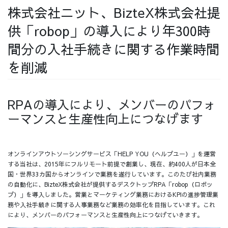
株式会社ニット、BizteX株式会社提
採用情報
供「robop」の導入により年300時
間分の入社手続きに関する作業時間
を削減
採用情報トップ
チームインタビュー01
RPAの導入により、メンバーのパフォ
ーマンスと生産性向上につなげます
チームインタビュー02
チームインタビュー03
オンラインアウトソーシングサービス「HELP YOU（ヘルプユー）」を運営
する当社は、2015年にフルリモート前提で創業し、現在、約400人が日本全
国・世界33カ国からオンラインで業務を遂行しています。このたび社内業務
の自動化に、BizteX株式会社が提供するデスクトップRPA「robop（ロボッ
お問い合わせ
プ）」を導入しました。営業とマーケティング業務におけるKPIの進捗管理業
務や入社手続きに関する人事業務など業務の効率化を目指しています。これ
により、メンバーのパフォーマンスと生産性向上につなげていきます。