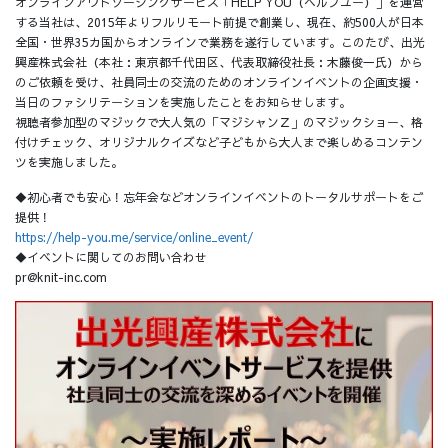
オンラインアウトソーシングサービス「HELP YOU（ヘルプユー）」を運営
する当社は、2015年よりフルリモート前提で創業し、現在、約500人が日本
全国・世界35カ国からオンラインで業務を遂行しています。このたび、出光
興産株式会社（本社：東京都千代田区、代表取締役社長：木藤俊一氏）から
のご依頼を受け、社員同士の交流のためのオンラインイベントの企画支援・
当日のファシリテーションを実施したことをお知らせします。
視聴者参加型のマジックで大人気の「マジシャンＺ」のマジックショー、格
付けチェック、オリジナルクイズなど子どもから大人まで楽しめるコンテン
ツを実施しました。
◆初心者でも安心！忘年会などオンラインイベントのトータルサポートをご
提供！
https://help-you.me/service/online_event/
◆イベントに関してのお問い合わせ
pr@knit-inc.com