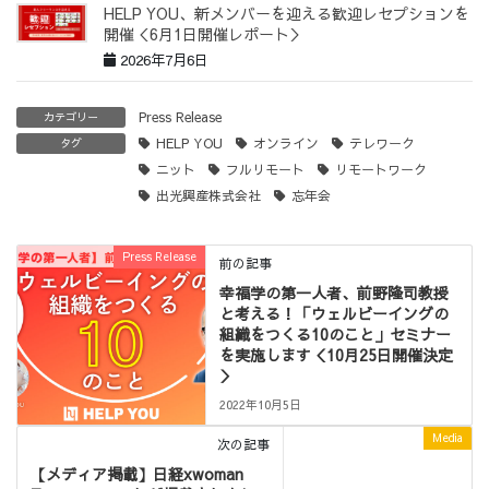
HELP YOU、新メンバーを迎える歓迎レセプションを
開催＜6月1日開催レポート＞
2026年7月6日
Press Release
カテゴリー
HELP YOU
オンライン
テレワーク
タグ
ニット
フルリモート
リモートワーク
出光興産株式会社
忘年会
Press Release
前の記事
幸福学の第一人者、前野隆司教授
と考える！「ウェルビーイングの
組織をつくる10のこと」セミナー
を実施します＜10月25日開催決定
＞
2022年10月5日
Media
次の記事
【メディア掲載】日経xwoman