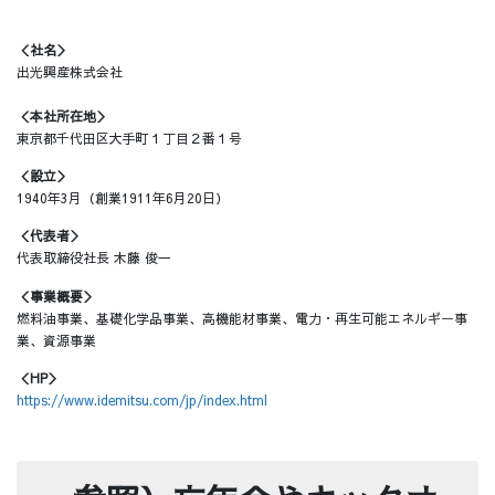
​＜社名＞
出光興産株式会社
＜本社所在地＞
東京都千代田区大手町１丁目２番１号
＜設立＞
1940年3月（創業1911年6月20日）
＜代表者＞
代表取締役社長 木藤 俊一
＜事業概要＞
燃料油事業、基礎化学品事業、高機能材事業、電力・再生可能エネルギー事
業、資源事業
＜HP＞
https://www.idemitsu.com/jp/index.html