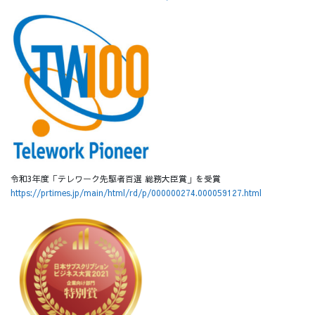
令和3年度「テレワーク先駆者百選 総務大臣賞」を受賞
https://prtimes.jp/main/html/rd/p/000000274.000059127.html