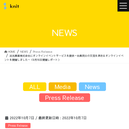
ニュース
NEWS
ニットについて
HOME
NEWS
Press Release
出光興産株式会社にオンラインイベントサービスを提供～社員同士の交流を深めるオンラインイベ
ントを開催しました～＜9月16日開催レポート＞
ニットの誓い
トップメッセージ
ALL
Media
News
Press Release
メンバー
会社概要
2022年10月7日
/ 最終更新日時 :
2022年10月7日
サービス
Press Release