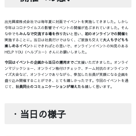
出光興産株式会社では毎年夏に対面でイベントを実施してきました。しかし
今年はコロナウイルスの影響でイベントの開催が危ぶまれていました。そん
な中でも
みんなで交流する場を作りたい
と思い、
初のオンラインでの開催
を
実施することに。当日は社員だけではなく、ご家族も交えて
大人も子どもも
楽しめるイベン
トにできればとの思いで、オンラインイベントの知見のある
HELP YOU（ヘルプユー）さんにお願いしました。
今回はイベントの企画から当日の運用まで
ご支援いただきました。オンライ
ンマジックショー、オンライン格付けチェック、チーム対抗のオンラインク
イズ大会など、オンラインでありながら、参加した社員が笑顔になる企画を
盛り込み開催することができ、とても嬉しかったです。今回のイベントを通
じて、
社員同士のコミュニケーションが増えたら
嬉しく思います。
・
当日の様子