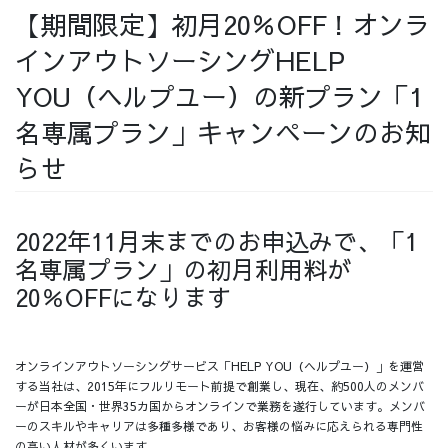
【期間限定】初月20％OFF！オンラ
採用情報
インアウトソーシングHELP
YOU（ヘルプユー）の新プラン「1
名専属プラン」キャンペーンのお知
採用情報トップ
チームインタビュー01
らせ
2022年11月末までのお申込みで、「1
チームインタビュー02
チームインタビュー03
名専属プラン」の初月利用料が
20％OFFになります
オンラインアウトソーシングサービス「HELP YOU（ヘルプユー）」を運営
お問い合わせ
する当社は、2015年にフルリモート前提で創業し、現在、約500人のメンバ
ーが日本全国・世界35カ国からオンラインで業務を遂行しています。メンバ
ーのスキルやキャリアは多種多様であり、お客様の悩みに応えられる専門性
の高い人材が多くいます。