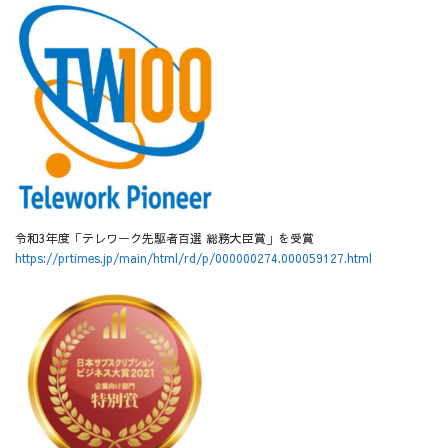
令和3年度「テレワーク先駆者百選 総務大臣賞」を受賞
https://prtimes.jp/main/html/rd/p/000000274.000059127.html