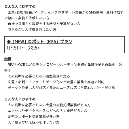
こんな人におすすめ
・営業/経理/総務/マーケティングのサポート業務からSNS運用・資料作成ま
で幅広く業務を依頼したい方
・自社で採用から教育をする時間と予算がない方
・できるだけ人件費をおえたい方
◆【NEW】ロボット（RPA）プラン
月3万円～（税抜）
特徴
・RPAやOCRなどのテクノロジーでルーティン業務や単純作業を自動化・効
率化
・人の判断を必要としない定型業務に対応
・文書・名刺・アンケートデータ化など大量の業務を高速で対応
・チェック作業は人が対応するためニーズに応じた安心サポートが可能
こんな人におすすめ
・人の判断を必要としない大量の事務処理業務がある方
・エクセルやデータベースなどへの入力業務が多い方
・定型のレポート更新業務が多い方
​・人に頼らない仕組みを作りたい方​