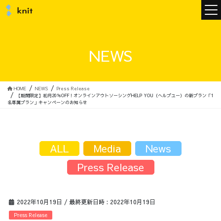
ニュース
NEWS
ニットについて
HOME
NEWS
Press Release
【期間限定】初月20％OFF！オンラインアウトソーシングHELP YOU（ヘルプユー）の新プラン「1
名専属プラン」キャンペーンのお知らせ
ニットの誓い
トップメッセージ
ALL
Media
News
Press Release
メンバー
会社概要
2022年10月19日
/ 最終更新日時 :
2022年10月19日
サービス
Press Release