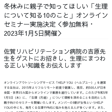
冬休みに親子で知ってほしい「生理
採用情報
について知る10のこと」オンライン
セミナー実施決定＜参加無料・
2023年1月5日開催＞
採用情報トップ
チームインタビュー01
佐賀リハビリテーション病院の吉原先
生をゲストにお招きし、生理にまつわ
る正しい知識をお伝えします
チームインタビュー02
チームインタビュー03
オンラインアウトソーシングサービス「HELP YOU（ヘルプユー）」を運営
する当社は、2015年よりフルリモート前提で創業し、現在、約500人が日本
全国・世界35カ国からオンラインで業務を遂行しています。このたび令和5年
お問い合わせ
1月5日（木）に、「生理（月経）」について理解を深めることを目的とした
親子向けのセミナーを開催いたします。メンバーの9割が女性というHELP
YOUの中にも、毎月くる生理やPMSに悩みを抱える人が多くいます。また、