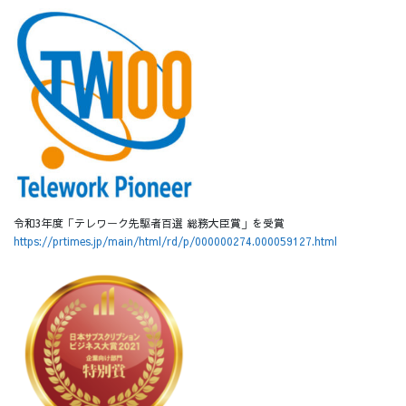
令和3年度「テレワーク先駆者百選 総務大臣賞」を受賞
https://prtimes.jp/main/html/rd/p/000000274.000059127.html