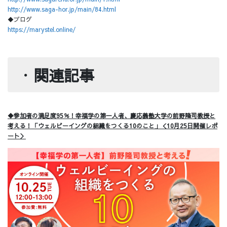
http://www.saga-hor.jp/main/84.html
◆ブログ
https://marystel.online/
・
関連記事
◆参加者の満足度95％！幸福学の第一人者、慶応義塾大学の前野隆司教授と
考える！「ウェルビーイングの組織をつくる10のこと」＜10月25日開催レポ
ート＞