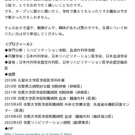
う証で、とてもおめでたく嬉しいことなのです。
でも、オープンに誰かに聞いたり、学校で教えてもらったりする機会は今ま
で無かったかもしれません。
そんな女の子達や、親御さんや、興味があれば男の子でも、生理について知
りたい方はぜひ参加してくださいね。
＜プロフィール＞
◆専門分野：リハビリテーション全般、血液内科学全般
◆所属学会：日本内科学会、日本リハビリテーション医学会、日本血液学会
◆資格：日本内科学会認定内科医、日本リハビリテーション医学会認定臨床
医
◆経歴
2010年 久留米大学医学部医学科卒業
2010年 佐賀県立病院好生館 初期研修（研修医）
2011年 佐賀大学医学部附属病院 初期研修（研修医）
2012年 佐賀大学医学部附属病院 血液・腫瘍内科（医員）
2015年4月 佐賀大学医学部附属病院 外来化学療法室、先進総合機能回復セン
ター（医員）
2018年4月 佐賀大学医学部附属病院 血液・腫瘍内科（臨床協力医）
2022年4月 佐賀リハビリテーション病院（副理事長）
◆HP
http://www.sagareha.or.jp/main/1.html