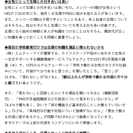
◆女性にとって生理との付き合いは長い
女性にとって生理との付き合いは長いもの。メンバーの9割が女性という
HELP YOUの中にも、毎月くる生理やPMSに悩みを抱える人が多くいます。
また、メンバーの5割は子育て中ということもあり、本人自身の生理について
はもちろん、自分の子どもと生理についても考える方も多い印象です。
生理になり始めの時期に本人が知識をつけることはもちろん、親世代が正し
い知識を持っておくことも同様に重要でしょう。
◆現在の学校教育だけでは生理の知識を満足に得られないかも
（株）エムティーアイが運営する、ライフステージや悩みにあわせて女性の
一生をサポートする健康情報サービス『ルナルナ』での2021年5月発表の調
査（※）で、10代のルナルナユーザーに「学校で教わる女性のカラダの仕組
みについて、内容が十分であると思うか」を聞いたところ。「思う」が
23.9％、「思わない」が76.1％と、
7割以上の人が学校で教わる内容に不十分
と感じている
ようです。
また、「思わない」と回答した人にその理由を聞いてみると（複数回答
可）、「PMSや月経困難症などの症状について含まれていないから」が
74.4％で最も多く、次いで「体の構造など基本的なことしか教えていないか
ら」73.5％、「具体的な行動や対処について指導がないから」「男女で教え
る内容に差があるから」が同数で62.8％という結果になっています。
本セミナーでは上記の内容をコンテンツにいれて実施します。
◆冬休みだからこそ、生理とゆっくり向き合う時間に