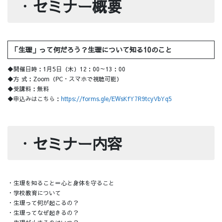
・
セミナー概要
​「生理」って何だろう？生理について知る10のこと
◆開催日時：1月5日（木）12：00～13：00
◆方 式：Zoom（PC・スマホで視聴可能）
◆受講料：無料
◆申込みはこちら：
https://forms.gle/EWsKfY7R9tcyVbYq5
・
セミナー内容
・生理を知ること＝心と身体を守ること
・学校教育について
・生理って何が起こるの？
・生理ってなぜ起きるの？