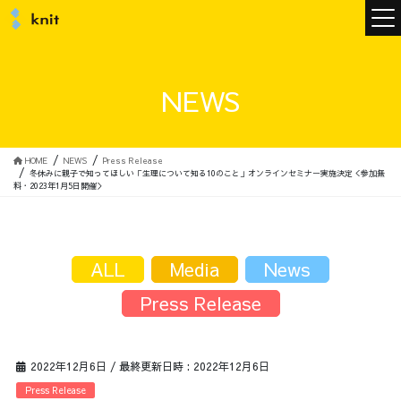
ニュース
NEWS
ニットについて
HOME
NEWS
Press Release
冬休みに親子で知ってほしい「生理について知る10のこと」オンラインセミナー実施決定＜参加無
料・2023年1月5日開催＞
ニットの誓い
トップメッセージ
ALL
Media
News
Press Release
メンバー
会社概要
2022年12月6日
/ 最終更新日時 :
2022年12月6日
サービス
Press Release