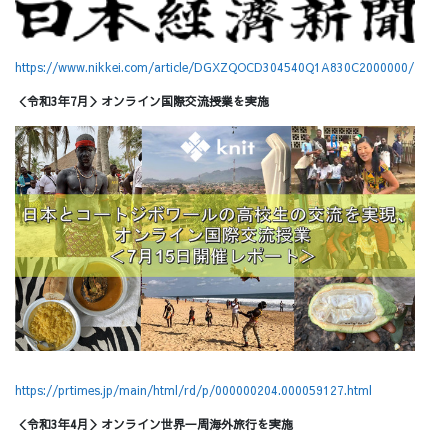
https://www.nikkei.com/article/DGXZQOCD304540Q1A830C2000000/
＜令和3年7月＞オンライン国際交流授業を実施
https://prtimes.jp/main/html/rd/p/000000204.000059127.html
＜令和3年4月＞オンライン世界一周海外旅行を実施