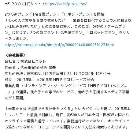
HELP YOU採用サイト：
https://va.help-you.me/
2つの新プラン「1名専属プラン」「ロボットプラン」を開始
「1人の人に業務を専属で依頼したい」「業務を自動化することで人に頼らな
い仕組みを作りたい」とのご要望に答え、このたび、好評の「チームプラ
ン」に加えて、2つの新プラン「1名専属プラン」「ロボットプラン」をリリ
ースしました。
https://prtimes.jp/main/html/rd/p/000000448.000059127.html
＜会社概要＞
会社名 ：株式会社ニット
代表者 ：代表取締役 秋沢 崇夫
本社所在地：東京都品川区西五反田7-22-17 TOCビル 10F 41号
設立 ：2017年8月 ※2015年 HELP YOUサービス開始
事業内容 ：オンラインアウトソーシングサービス「HELP YOU（ヘルプユ
ー）」の運営。働き手への学びのサービス、働き手を応援するメディア事業
なども展開。
「未来を自分で選択できる社会をつくる」というビジョンを掲げ、2015年よ
りフルリモート前提で創業し、現在、約500人が日本全国・世界35カ国から
オンラインで業務を遂行しています。業務遂行だけではなく、オンラインで
も温かいつながり・コミュニティを開発していく方法を模索しております。