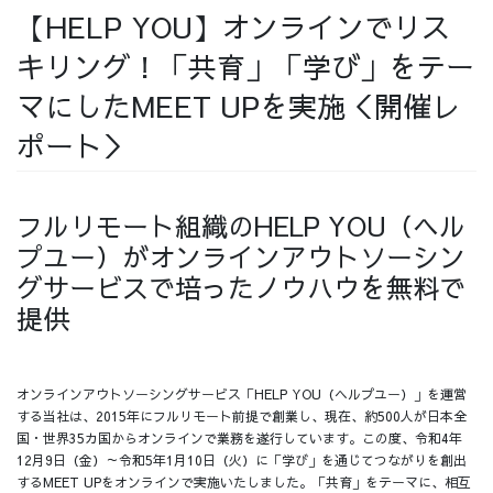
【HELP YOU】オンラインでリス
採用情報
キリング！「共育」「学び」をテー
マにしたMEET UPを実施＜開催レ
ポート＞
採用情報トップ
チームインタビュー01
フルリモート組織のHELP YOU（ヘル
プユー）がオンラインアウトソーシン
グサービスで培ったノウハウを無料で
チームインタビュー02
チームインタビュー03
提供
オンラインアウトソーシングサービス「HELP YOU（ヘルプユー）」を運営
お問い合わせ
する当社は、2015年にフルリモート前提で創業し、現在、約500人が日本全
国・世界35カ国からオンラインで業務を遂行しています。この度、令和4年
12月9日（金）～令和5年1月10日（火）に「学び」を通じてつながりを創出
するMEET UPをオンラインで実施いたしました。「共育」をテーマに、相互