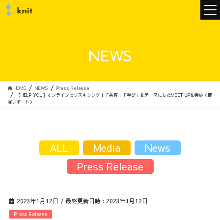
ニュース
NEWS
ニットについて
HOME
NEWS
Press Release
【HELP YOU】オンラインでリスキリング！「共育」「学び」をテーマにしたMEET UPを実施＜開
催レポート＞
ニットの誓い
トップメッセージ
ALL
Media
News
Press Release
メンバー
会社概要
2023年1月12日
/ 最終更新日時 :
2023年1月12日
サービス
Press Release