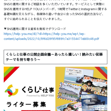
SNSの運用に関するご相談を多くいただいています。サービスとして実際に
SNSを運用するHELP YOUメンバーが、1時間でTwitterとInstagramに関する
基礎知識を交えながら、各媒体の違いや自分に合ったSNSの選択方法など、
すぐに始められることを伝えていきました。
▼SNS運用に関する資料を無料でダウンロード
https://help-you.me/dl/?dl=https://help-you.me/wp1/wp-
content/uploads/2022/10/8f6d28f95f889fc7a31554477eb00c48.pdf
くらしと仕事の公開企画会議～あったら嬉しい！読みたい記事
テーマを持ち寄ろう～