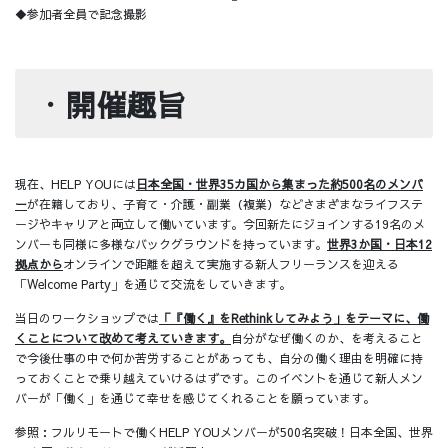
◆参加者全員で記念撮影
・
開催趣旨
現在、HELP YOUには
日本全国・世界35カ国から集まった約500名のメンバ
ー
が在籍しており、子育て・介護・副業（複業）などさまざまなライフステ
ージやキャリアと両立して働いています。今回新たにジョインする19名のメ
ンバーも同様に多様なバックグラウンドを持っています。
世界3か国・日本12
拠点から
オンラインで距離を超えて実施する新人フリーランスを迎える
「Welcome Party」を通じて交流をしていきます。
当日のワークショップでは
「『働く』をRethinkしてみよう」をテーマに、働
くことについて改めて考えていきます。
自分がなぜ働くのか、を考えること
で今後仕事の中で何か苦労することがあっても、自分の働く理由を明確に持
っておくことで乗り越えていけるはずです。このイベントを通じて新人メン
バーが「働く」を通じて幸せを感じてくれることを願っています。
参照：フルリモートで働くHELP YOUメンバーが500名突破！日本全国、世界