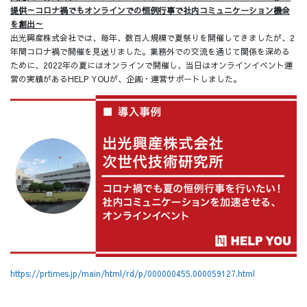
提供～コロナ禍でもオンラインでの恒例行事で社内コミュニケーション機会
を創出～
出光興産株式会社では、毎年、数百人規模で夏祭りを開催してきましたが、2
年間コロナ禍で開催を見送りました。業務外での交流を通じて関係を深める
ために、2022年の夏にはオンラインで開催し、当日はオンラインイベント運
営の実績があるHELP YOUが、企画・運営サポートしました。
https://prtimes.jp/main/html/rd/p/000000455.000059127.html