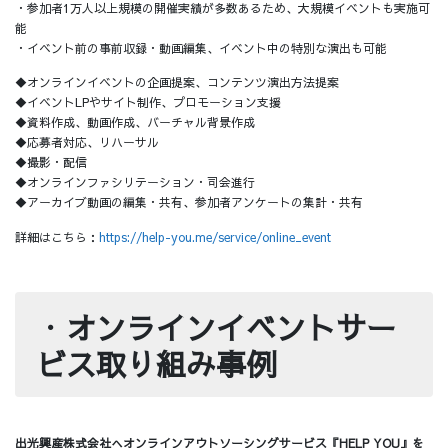
・参加者1万人以上規模の開催実績が多数あるため、大規模イベントも実施可
能
・イベント前の事前収録・動画編集、イベント中の特別な演出も可能
◆オンラインイベントの企画提案、コンテンツ演出方法提案
◆イベントLPやサイト制作、プロモーション支援
◆資料作成、動画作成、バーチャル背景作成
◆応募者対応、リハーサル
◆撮影・配信
◆オンラインファシリテーション・司会進行
◆アーカイブ動画の編集・共有、参加者アンケートの集計・共有
詳細はこちら：
https://help-you.me/service/online_event
・
オンラインイベントサー
ビス取り組み事例
出光興産株式会社へオンラインアウトソーシングサービス『HELP YOU』を