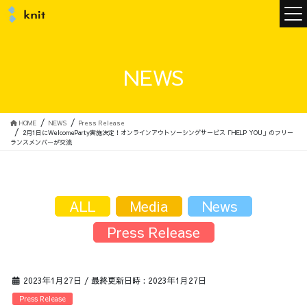
ニュース
NEWS
ニットについて
HOME
NEWS
Press Release
2月1日にWelcomeParty実施決定！オンラインアウトソーシングサービス「HELP YOU」のフリー
ランスメンバーが交流
ニットの誓い
トップメッセージ
ALL
Media
News
Press Release
メンバー
会社概要
2023年1月27日
/ 最終更新日時 :
2023年1月27日
サービス
Press Release