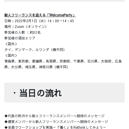
新人フリーランスを迎える「WelcomeParty」
日時：2023年2月1日（水）14：00～14：45
場所：Zoom（オンライン）
参加者の人数 ：約32名
参加者の居住エリア
＜国外＞
タイ、デンマーク、ルワンダ（順不同）
＜国内＞
青森県、東京都、愛媛県、鳥取県、京都府、千葉県、石川県、大阪府、広島
県、大分県、埼玉県、神奈川県（順不同）
・
当日の流れ
◆代表の秋沢から新人フリーランスメンバーへ期待のメッセージ
◆運営メンバーから新人フリーランスメンバーへ期待のメッセージ
◆全員でワークショップを実施～『働く』をRethinkしてみよう～