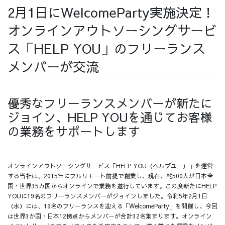
2月1日にWelcomeParty実施決定！
採用情報
オンラインアウトソーシングサービ
ス「HELP YOU」のフリーランス
メンバーが交流
採用情報トップ
チームインタビュー01
優秀なフリーランスメンバーが新たに
ジョイン、HELP YOUを通じてお客様
の業務をサポートします
チームインタビュー02
チームインタビュー03
オンラインアウトソーシングサービス「HELP YOU（ヘルプユー）」を運営
する当社は、2015年にフルリモート前提で創業し、現在、約500人が日本全
国・世界35カ国からオンラインで業務を遂行しています。この度新たにHELP
お問い合わせ
YOUに19名のフリーランスメンバーがジョインしました。令和5年2月1日
（水）には、19名のフリーランスを迎える「WelcomeParty」を開催し、今回
は世界3か国・日本12拠点からメンバーが合計32名集まります。オンライン