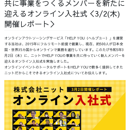
共に事業をつくるメンバーを新たに
採用情報
迎えるオンライン入社式＜3/2(木)
開催レポート＞
オンラインアウトソーシングサービス「HELP YOU（ヘルプユー）」を運営
採用情報トップ
チームインタビュー01
する当社は、2015年にフルリモート前提で創業し、現在、約500人が日本全
国・世界35カ国からオンラインで業務を遂行しています。このたび令和5年3
月2日（木）に、ニットでHELP YOUの事業を共に作っていく新人メンバーを
迎えるオンライン入社式を実施しました。
オンラインイベントのトータルサポートをHELP YOUで数多く提供してきた
ニットだからこそできるオンライン入社式についてお伝えします。
チームインタビュー02
チームインタビュー03
お問い合わせ