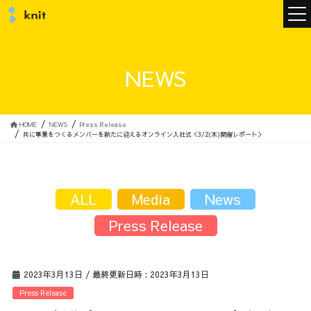
ニュース
NEWS
ニットについて
HOME
NEWS
Press Release
共に事業をつくるメンバーを新たに迎えるオンライン入社式＜3/2(木)開催レポート＞
ニットの誓い
トップメッセージ
ALL
Media
News
Press Release
メンバー
会社概要
2023年3月13日
/ 最終更新日時 :
2023年3月13日
サービス
Press Release