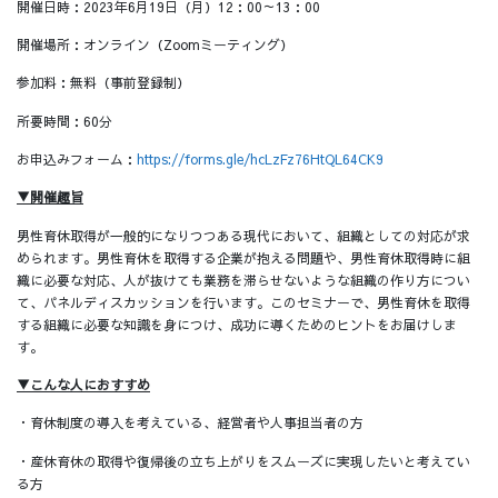
開催日時：2023年6月19日（月）12：00～13：00
開催場所：オンライン（Zoomミーティング）
参加料：無料（事前登録制）
所要時間：60分
お申込みフォーム：
https://forms.gle/hcLzFz76HtQL64CK9
▼開催趣旨
男性育休取得が一般的になりつつある現代において、組織としての対応が求
められます。男性育休を取得する企業が抱える問題や、男性育休取得時に組
織に必要な対応、人が抜けても業務を滞らせないような組織の作り方につい
て、パネルディスカッションを行います。このセミナーで、男性育休を取得
する組織に必要な知識を身につけ、成功に導くためのヒントをお届けしま
す。
▼こんな人におすすめ
・育休制度の導入を考えている、経営者や人事担当者の方
・産休育休の取得や復帰後の立ち上がりをスムーズに実現したいと考えてい
る方