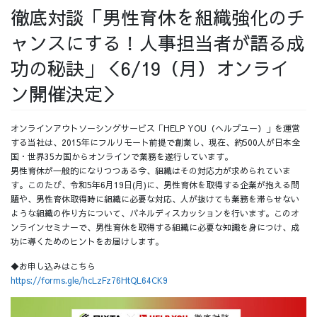
徹底対談「男性育休を組織強化のチ
採用情報
ャンスにする！人事担当者が語る成
功の秘訣」＜6/19（月）オンライ
ン開催決定＞
採用情報トップ
チームインタビュー01
オンラインアウトソーシングサービス「HELP YOU（ヘルプユー）」を運営
する当社は、2015年にフルリモート前提で創業し、現在、約500人が日本全
国・世界35カ国からオンラインで業務を遂行しています。
男性育休が一般的になりつつある今、組織はその対応力が求められていま
チームインタビュー02
チームインタビュー03
す。このたび、令和5年6月19日(月)に、男性育休を取得する企業が抱える問
題や、男性育休取得時に組織に必要な対応、人が抜けても業務を滞らせない
ような組織の作り方について、パネルディスカッションを行います。このオ
ンラインセミナーで、男性育休を取得する組織に必要な知識を身につけ、成
功に導くためのヒントをお届けします。
お問い合わせ
◆お申し込みはこちら
https://forms.gle/hcLzFz76HtQL64CK9