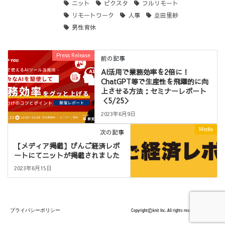
ニット
ピクスタ
フルリモート
リモートワーク
人事
桒田里紗
男性育休
Press Release
前の記事
AI活用で業務効率を2倍に！
ChatGPT等で生産性を飛躍的に向
上させる方法：セミナーレポート
＜5/25＞
2023年6月9日
Media
次の記事
【メディア掲載】びんご経済レポ
ートにてニットが掲載されました
2023年6月15日
プライバシーポリシー
Copyright©knit Inc. All rights reserved.