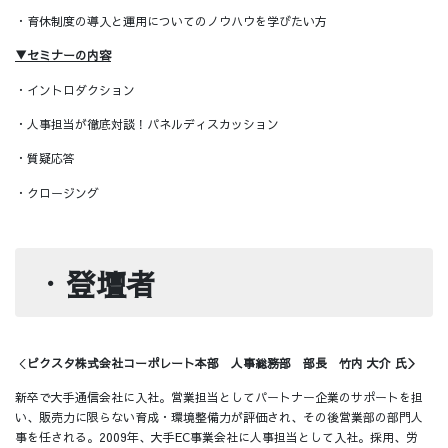
・育休制度の導入と運用についてのノウハウを学びたい方
▼セミナーの内容
・イントロダクション
・人事担当が徹底対談！パネルディスカッション
・質疑応答
・クロージング
・
登壇者
＜
ピクスタ株式会社コーポレート本部 人事総務部 部長 竹内 大介 氏＞
新卒で大手通信会社に入社。営業担当としてパートナー企業のサポートを担
い、販売力に限らない育成・環境整備力が評価され、その後営業部の部門人
事を任される。2009年、大手EC事業会社に人事担当として入社。採用、労