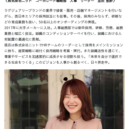
＜株式会社ニット コーポレート戦略部 人事 リーダー 桒田 里紗＞
ラグジュアリーブランドの業界で接客・販売・店舗マネージメントを行いな
がら、西日本エリアの採用担当にも従事。その後、採用のみならず、研修な
どの育成業務も担い、50名以上のオンボーディングの実現。
2017年に大手メーカーに入社。人事総務部では新卒採用、研修、労務、総務
業務と幅広く担当。組織のコンディションサーベイを行い、組織における人
材配置の最適化に貢献。
現在は株式会社ニットでHRチームのリーダーとして採用をメインミッション
に持ち、経営戦略に紐付く採用戦略を考案・実行。また組織活性を通じて、
事業やサービスを加速度的に成長させる役割も担う。「未来を自分で選択で
きる社会をつくる」このビジョンを人事から創るべく、日々奔走中。