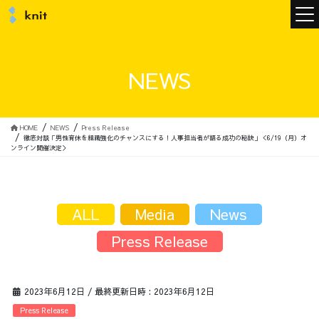
ニュース
NEWS
ニットについて
HOME
NEWS
Press Release
徹底対談「男性育休を組織強化のチャンスにする！人事担当者が語る成功の秘訣」＜6/19（月）オ
ンライン開催決定＞
ニットの誓い
トップメッセージ
ALL
Media
News
Press Release
メンバー
会社概要
2023年6月12日
/ 最終更新日時 :
2023年6月12日
サービス
Press Release