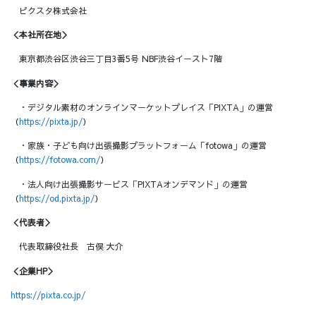
ピクスタ株式会社
＜本社所在地＞
東京都渋谷区渋谷三丁目3番5号 NBF渋谷イースト7階
＜事業内容＞
・デジタル素材のオンラインマーケットプレイス「PIXTA」の運営
（
https://pixta.jp/
）
・家族・子ども向け出張撮影プラットフォーム「fotowa」の運営
（
https://fotowa.com/
）
・法人向け出張撮影サービス「PIXTAオンデマンド」の運営
（
https://od.pixta.jp/
）
＜代表者＞
代表取締役社長 古俣 大介
＜企業HP＞
https://pixta.co.jp/