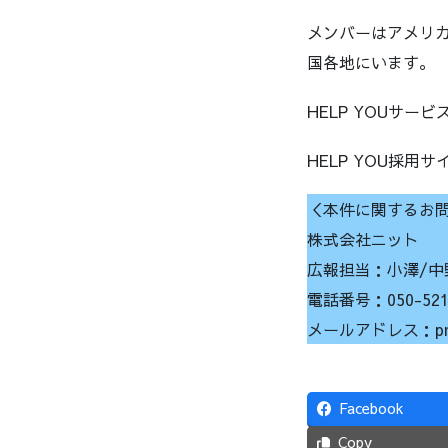
メンバーはアメリ
国各地にいます。
HELP YOUサー
HELP YOU採用サ
＜本件に関するお
株式会社ニット
広報担当：小澤/中
電話番号：050-5212
メールアドレス：pr@k
Facebook
Copy