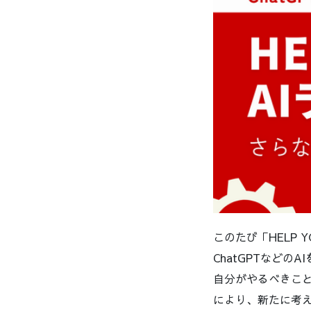
このたび「HELP 
ChatGPTなど
自分がやるべきこと
により、新たに考え