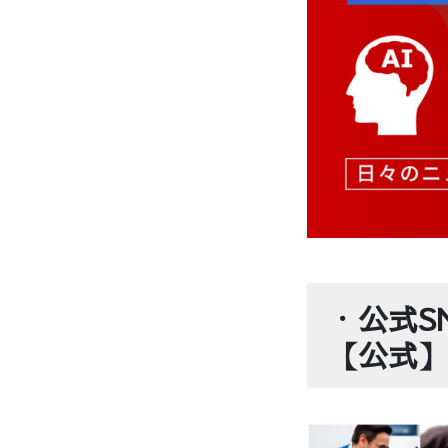
・
公式S
【公式】