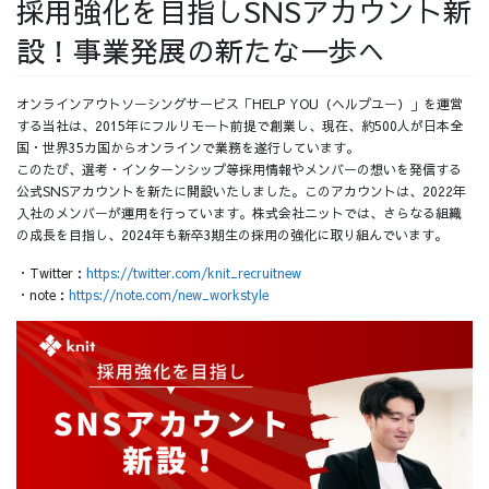
採用強化を目指しSNSアカウント新
採用情報
設！事業発展の新たな一歩へ
オンラインアウトソーシングサービス「HELP YOU（ヘルプユー）」を運営
する当社は、2015年にフルリモート前提で創業し、現在、約500人が日本全
国・世界35カ国からオンラインで業務を遂行しています。
採用情報トップ
チームインタビュー01
このたび、選考・インターンシップ等採用情報やメンバーの想いを発信する
公式SNSアカウントを新たに開設いたしました。このアカウントは、2022年
入社のメンバーが運用を行っています。株式会社ニットでは、さらなる組織
の成長を目指し、2024年も新卒3期生の採用の強化に取り組んでいます。
・Twitter：
https://twitter.com/knit_recruitnew
チームインタビュー02
チームインタビュー03
・note：
https://note.com/new_workstyle
お問い合わせ