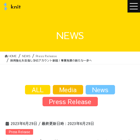
ニュース
NEWS
ニットについて
HOME
NEWS
Press Release
採用強化を目指しSNSアカウント新設！事業発展の新たな一歩へ
ニットの誓い
トップメッセージ
ALL
Media
News
Press Release
メンバー
会社概要
2023年6月29日
/ 最終更新日時 :
2023年6月29日
サービス
Press Release