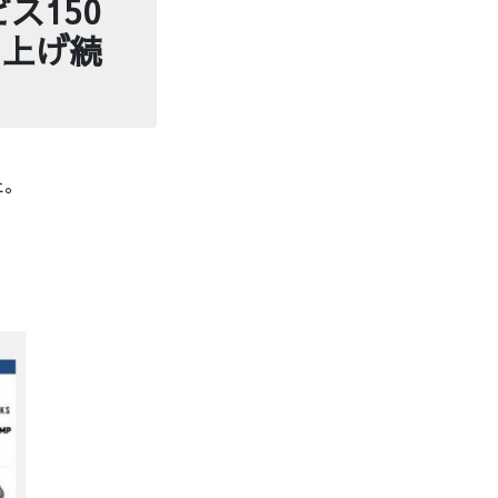
ス150
を上げ続
た。