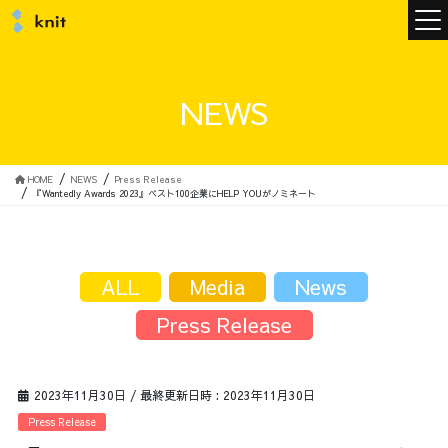
ニュース
NEWS
ニットについて
HOME
NEWS
Press Release
『Wantedly Awards 2023』ベスト100企業にHELP YOUがノミネート
ニットの誓い
トップメッセージ
ALL
Media
News
Press Release
メンバー
会社概要
2023年11月30日
/ 最終更新日時 :
2023年11月30日
サービス
Press Release