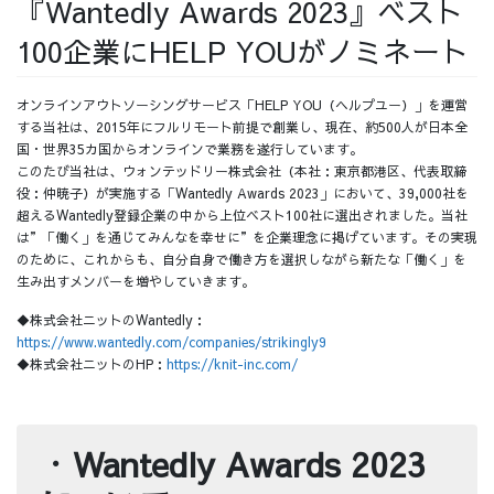
『Wantedly Awards 2023』ベスト
採用情報
100企業にHELP YOUがノミネート
オンラインアウトソーシングサービス「HELP YOU（ヘルプユー）」を運営
する当社は、2015年にフルリモート前提で創業し、現在、約500人が日本全
国・世界35カ国からオンラインで業務を遂行しています。
採用情報トップ
チームインタビュー01
このたび当社は、ウォンテッドリー株式会社（本社：東京都港区、代表取締
役：仲暁子）が実施する「Wantedly Awards 2023」において、39,000社を
超えるWantedly登録企業の中から上位ベスト100社に選出されました。当社
は”「働く」を通じてみんなを幸せに”を企業理念に掲げています。その実現
のために、これからも、自分自身で働き方を選択しながら新たな「働く」を
生み出すメンバーを増やしていきます。
チームインタビュー02
チームインタビュー03
◆株式会社ニットのWantedly：
https://www.wantedly.com/companies/strikingly9
◆株式会社ニットのHP：
https://knit-inc.com/
お問い合わせ
・
Wantedly Awards 2023