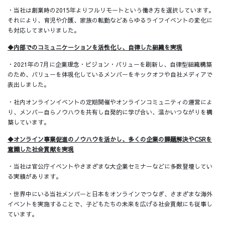
・当社は創業時の2015年よりフルリモートという働き方を選択しています。
それにより、育児や介護、家族の転勤などあらゆるライフイベントの変化に
も対応してまいりました。
◆内部でのコミュニケーションを活性化し、自律した組織を実現
・2021年の7月に企業理念・ビジョン・バリューを刷新し、自律型組織構築
のため、バリューを体現化しているメンバーをキックオフや自社メディアで
表出しました。
・社内オンラインイベントの定期開催やオンラインコミュニティの運営によ
り、メンバー自らノウハウを共有し自発的に学び合い、温かいつながりを構
築しています。
◆オンライン事業促進のノウハウを活かし、多くの企業の課題解決やCSRを
意識した社会貢献を実現
・当社は官公庁イベントやさまざまな大企業セミナーなどに多数登壇してい
る実績があります。
・世界中にいる当社メンバーと日本をオンラインでつなぎ、さまざまな海外
イベントを実施することで、子どもたちの未来を広げる社会貢献にも従事し
ています。