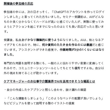
開催後の参加者の反応
参加者の中には、次の日さっそく、「ChatGPTのアカウントを作ってログイ
ンしました」と言ってくれた方もいました。セミナー受講前は、AIがどんな
ものか良く分からなくてハードルが高いと感じていた人が、実際に使ってみ
ようとアクションを起こすまでになったのはとても良い反応だったと思いま
す。
受講後、私自身が
かなり積極的に使うように
なりました。AIは、柱となるア
イデアをくれるので、特に、
何か資料のたたき台を作るのには最適
だと感じ
ています。アシスタントができた感覚で、
作業時間が3分の1くらいにはなり
ました
。
専門的な用語を説明する際にも、一般の人に伝わりやすい言葉に変換してく
れるので、コミュニケーションツールとしてもとても優秀ですよね。自分以
外の視点を持てることが助かっています。
ケアマネージャーのお仕事や介護業界でAIを活用できそうな場面とは
・自分の作成したケアプランと照らし合わせ、抜け漏れの確認
・「こんな運動をしましょう」「このようなベッドの配置が良いでしょう」
などビジュアルを使って説明する際のイラストの提案