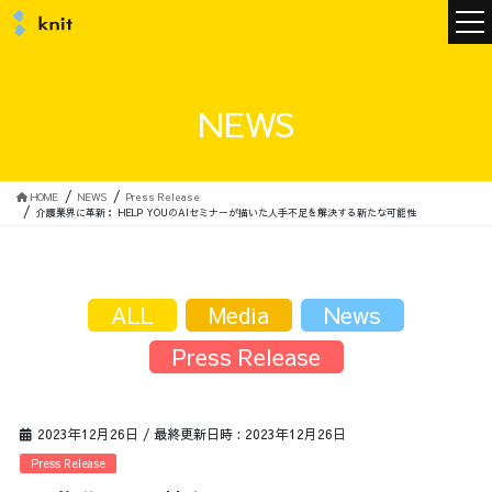
ニュース
NEWS
ニットについて
HOME
NEWS
Press Release
介護業界に革新： HELP YOUのAIセミナーが描いた人手不足を解決する新たな可能性
ニットの誓い
トップメッセージ
ALL
Media
News
Press Release
メンバー
会社概要
2023年12月26日
/ 最終更新日時 :
2023年12月26日
サービス
Press Release