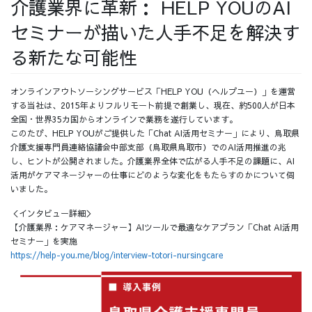
介護業界に革新： HELP YOUのAI
採用情報
セミナーが描いた人手不足を解決す
る新たな可能性
オンラインアウトソーシングサービス「HELP YOU（ヘルプユー）」を運営
採用情報トップ
チームインタビュー01
する当社は、2015年よりフルリモート前提で創業し、現在、約500人が日本
全国・世界35カ国からオンラインで業務を遂行しています。
このたび、HELP YOUがご提供した「Chat AI活用セミナー」により、鳥取県
介護支援専門員連絡協議会中部支部（鳥取県鳥取市）でのAI活用推進の兆
し、ヒントが公開されました。介護業界全体で広がる人手不足の課題に、AI
活用がケアマネージャーの仕事にどのような変化をもたらすのかについて伺
チームインタビュー02
チームインタビュー03
いました。
＜インタビュー詳細＞
【介護業界：ケアマネージャー】AIツールで最適なケアプラン「Chat AI活用
セミナー」を実施
https://help-you.me/blog/interview-totori-nursingcare
お問い合わせ