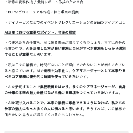
・研修の資料作成 / 最終レポート作成のたたき台
・BCPなどのマニュアル作成に伴う項目の提案
・デイサービスなどでのイベントやレクリエーションの企画のアイデア出し
AI活用における重要なポイント、今後の展望
・今後私たちの仕事も、AIに頼る場面が増えてくるでしょう。まずは自分の
仕事の中で、
AIを活用した方が良い業務と自分がすべき業務をしっかり選別
することが重要
だと思います。
・私は日々の業務で、時間がないことが理由でできないことが増えてきてい
ると感じています。AIで業務を効率化し、
ケアマネージャーとして本来やる
べきコア業務に優先的に時間を使っていきたい
です。
・AIを活用することで
業務改善をはかり、多くのケアマネージャーが、自身
の仕事の本来の魅力を感じながら働ける環境をつくっていきたい
ですね。
・
AIを取り入れることで、本来の業務に専念できるようになれば、私たちの
仕事の魅力はもっと多くの人に伝わる
と思います。そうすれば、この業界で
働きたいと思う人が増えてくれるかもしれません。