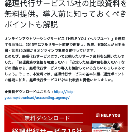
経理代行サービス15社の比較資料を
採用情報
無料提供。導入前に知っておくべき
ポイントも解説
オンラインアウトソーシングサービス「HELP YOU（ヘルプユー）」を運営
採用情報トップ
チームインタビュー01
する当社は、2015年にフルリモート前提で創業し、現在、約500人が日本全
国・世界35カ国からオンラインで業務を遂行しています。
このたび、経理代行サービスについて比較したリサーチ資料を公開いたしま
した。「経理業務の負担を軽減したい」「安定した経理体制を整えたい」な
どの理由から、経理代行サービスの導入を検討している方もいらっしゃるで
しょう。そこで、本資料では、経理代行サービスの基本知識、選定ポイント
チームインタビュー02
チームインタビュー03
の解説に加え、経理代行サービス15社の比較表を掲載いたしました。
◆資料ダウンロードはこちら：
https://help-
you.me/download/accounting_agency/
お問い合わせ