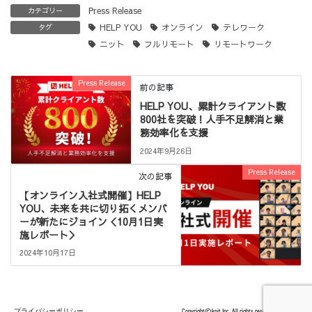
Press Release
カテゴリー
HELP YOU
オンライン
テレワーク
タグ
ニット
フルリモート
リモートワーク
Press Release
前の記事
HELP YOU、累計クライアント数
800社を突破！人手不足解消と業
務効率化を支援
2024年9月26日
Press Release
次の記事
【オンライン入社式開催】HELP
YOU、未来を共に切り拓くメンバ
ーが新たにジョイン＜10月1日実
施レポート＞
2024年10月17日
プライバシーポリシー
Copyright©knit Inc. All rights reserved.