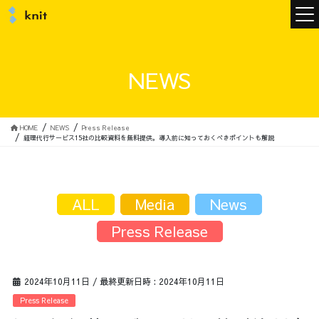
ニュース
NEWS
ニットについて
HOME
NEWS
Press Release
経理代行サービス15社の比較資料を無料提供。導入前に知っておくべきポイントも解説
ニットの誓い
トップメッセージ
ALL
Media
News
Press Release
メンバー
会社概要
2024年10月11日
/ 最終更新日時 :
2024年10月11日
サービス
Press Release