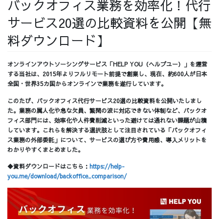
バックオフィス業務を効率化！代行
採用情報
サービス20選の比較資料を公開【無
料ダウンロード】
オンラインアウトソーシングサービス「HELP YOU（ヘルプユー）」を運営
採用情報トップ
チームインタビュー01
する当社は、2015年よりフルリモート前提で創業し、現在、約600人が日本
全国・世界35カ国からオンラインで業務を遂行しています。
このたび、バックオフィス代行サービス20選の比較資料を公開いたしまし
た。業務の属人化や急な欠員、繁閑の波に対応できない体制など、バックオ
フィス部門には、効率化や人件費削減といった避けては通れない課題が山積
チームインタビュー02
チームインタビュー03
しています。これらを解決する選択肢として注目されている「バックオフィ
ス業務の外部委託」について、サービスの選び方や費用感、導入メリットを
わかりやすくまとめました。
◆資料ダウンロードはこちら：
https://help-
you.me/download/backoffice_comparison/
お問い合わせ