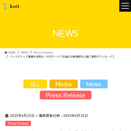
ニュース
NEWS
ニットについて
HOME
NEWS
Press Release
バックオフィス業務を効率化！代行サービス20選の比較資料を公開【無料ダウンロード】
ニットの誓い
トップメッセージ
ALL
Media
News
Press Release
メンバー
会社概要
2025年4月25日
/ 最終更新日時 :
2025年4月25日
サービス
Press Release