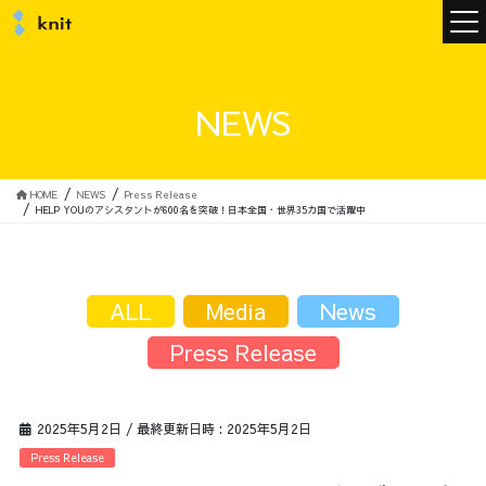
ニュース
NEWS
ニットについて
HOME
NEWS
Press Release
HELP YOUのアシスタントが600名を突破！日本全国・世界35カ国で活躍中
ニットの誓い
トップメッセージ
ALL
Media
News
Press Release
メンバー
会社概要
2025年5月2日
/ 最終更新日時 :
2025年5月2日
サービス
Press Release