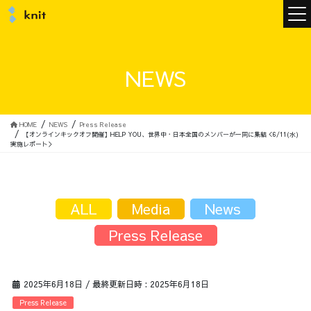
ニュース
NEWS
ニットについて
HOME
NEWS
Press Release
【オンラインキックオフ開催】HELP YOU、世界中・日本全国のメンバーが一同に集結＜6/11(水)
実施レポート＞
ニットの誓い
トップメッセージ
ALL
Media
News
Press Release
メンバー
会社概要
2025年6月18日
/ 最終更新日時 :
2025年6月18日
サービス
Press Release