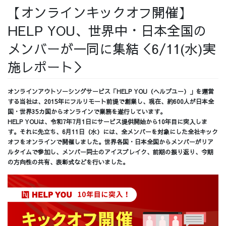
【オンラインキックオフ開催】
採用情報
HELP YOU、世界中・日本全国の
メンバーが一同に集結＜6/11(水)実
施レポート＞
採用情報トップ
チームインタビュー01
オンラインアウトソーシングサービス「HELP YOU（ヘルプユー）」を運営
する当社は、2015年にフルリモート前提で創業し、現在、約600人が日本全
国・世界35カ国からオンラインで業務を遂行しています。
HELP YOUは、令和7年7月1日にサービス提供開始から10年目に突入しま
チームインタビュー02
チームインタビュー03
す。それに先立ち、6月11日（水）には、全メンバーを対象にした全社キック
オフをオンラインで開催しました。世界各国・日本全国からメンバーがリア
ルタイムで参加し、メンバー同士のアイスブレイク、前期の振り返り、今期
の方向性の共有、表彰式などを行いました。
お問い合わせ