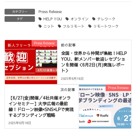
Press Release
カテゴリー
HELP YOU
オンライン
テレワーク
タグ
ニット
フルリモート
リモートワーク
Press Release
前の記事
全国・世界から仲間が集結！HELP
YOU、新メンバー歓迎レセプショ
ンを開催＜6月2日(月)実施レポー
ト＞
2025年6月16日
Press Release
次の記事
【6/27(金)開催／4社共催オンラ
インセミナー】大学広報の最前
線！ドローン映像×SNS×LPで実現
するブランディング戦略
2025年6月18日