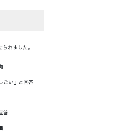
寄せられました。
向
めしたい」と回答
回答
価