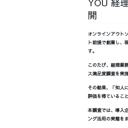
YOU 
開
オンラインアウトソ
ト前提で創業し、現
す。
このたび、経理業務
ス満足度調査を実
その結果、「知人に
評価を得ているこ
本調査では、導入
ング活用の実態を