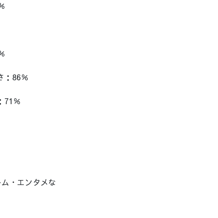
％
％
：86％
71％
ーム・エンタメな