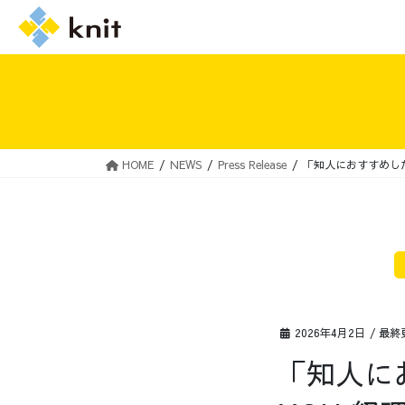
HOME
NEWS
Press Release
「知人におすすめした
採用情報トップ
ニットの誓い
2026年4月2日
/ 最終
「知人に