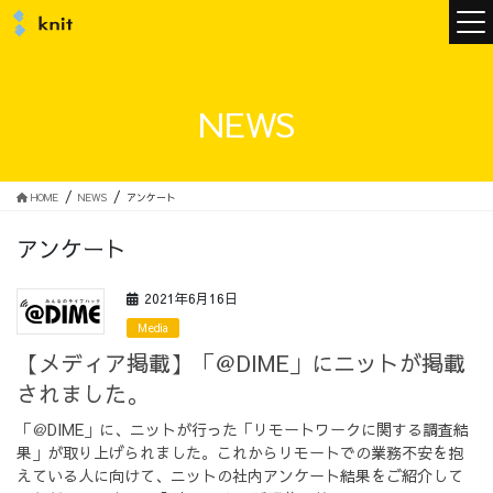
ニュース
NEWS
ニットについて
HOME
NEWS
アンケート
アンケート
ニットの誓い
トップメッセージ
2021年6月16日
Media
【メディア掲載】「＠DIME」にニットが掲載
されました。
メンバー
会社概要
「＠DIME」に、ニットが行った「リモートワークに関する調査結
果」が取り上げられました。これからリモートでの業務不安を抱
サービス
えている人に向けて、ニットの社内アンケート結果をご紹介して