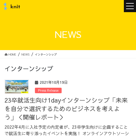
ニュース
NEWS
ニットについて
HOME
NEWS
インターンシップ
インターンシップ
ニットの誓い
トップメッセージ
2021年10月19日
Press Release
23卒就活生向け1dayインターンシップ「未来
を自分で選択するためのビジネスを考えよ
メンバー
会社概要
う」＜開催レポート＞
2022年4月に入社予定の内定者が、23卒学生向けに企画すること
サービス
で就活生に寄り添ったイベントを実施！ オンラインアウトソーシ