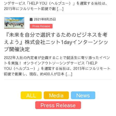
ングサービス「HELP YOU（ヘルプユー）」を運営する当社は、
採用情報
2015年にフルリモート前提で創 […]
2021年8月25日
Press Release
『未来を自分で選択するためのビジネスを考
採用情報トップ
チームインタビュー01
えよう』株式会社ニット1dayインターンシッ
プ開催決定
2022年入社の内定者が企画することで就活生に寄り添ったイベン
トを実施！ オンラインアウトソーシングサービス「HELP
チームインタビュー02
チームインタビュー03
YOU（ヘルプユー）」を運営する当社は、2015年にフルリモート
前提で創業し、現在、約400人が日本 […]
ALL
Media
News
お問い合わせ
Press Release