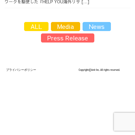
ワークを駆使した『HELP YOU海外リサ […]
採用情報
ALL
Media
News
Press Release
採用情報トップ
チームインタビュー01
プライバシーポリシー
Copyright©knit Inc. All rights reserved.
チームインタビュー02
チームインタビュー03
お問い合わせ