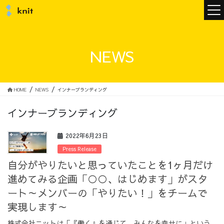
ニュース
NEWS
ニットについて
HOME
NEWS
インナーブランディング
インナーブランディング
ニットの誓い
トップメッセージ
2022年6月23日
Press Release
自分がやりたいと思っていたことを1ヶ月だけ
進めてみる企画「○○、はじめます」がスタ
メンバー
会社概要
ート～メンバーの「やりたい！」をチームで
実現します～
サービス
株式会社ニットは「『働く』を通じて、みんなを幸せに」という