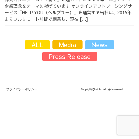
企業理念をテーマに掲げています オンラインアウトソーシングサ
採用情報
ービス「HELP YOU（ヘルプユー）」を運営する当社は、2015年
よりフルリモート前提で創業し、現在 […]
ALL
Media
News
採用情報トップ
チームインタビュー01
Press Release
チームインタビュー02
チームインタビュー03
プライバシーポリシー
Copyright©knit Inc. All rights reserved.
お問い合わせ