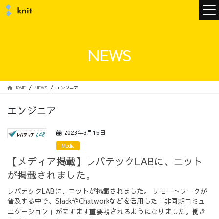
ニュース
NEWS
ニットについて
HOME
NEWS
エンジニア
エンジニア
ニットの誓い
トップメッセージ
2023年3月16日
Media
【メディア掲載】レバテックLABに、ニット
が掲載されました。
メンバー
会社概要
レバテックLABに、ニットが掲載されました。 リモートワークが
普及する中で、SlackやChatworkなどを活用した「非同期コミュ
サービス
ニケーション」がますます重要視されるようになりました。働き