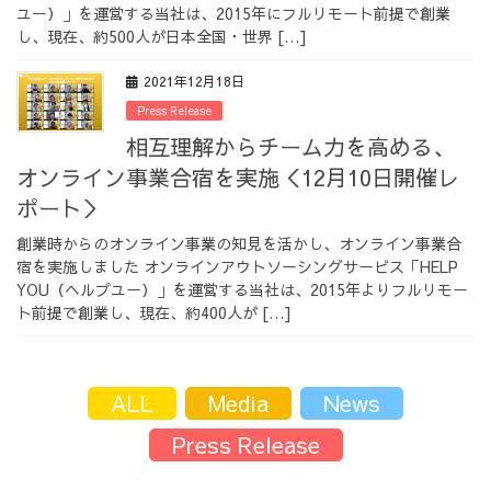
ユー）」を運営する当社は、2015年にフルリモート前提で創業
採用情報
し、現在、約500人が日本全国・世界 […]
2021年12月18日
Press Release
相互理解からチーム力を高める、
採用情報トップ
チームインタビュー01
オンライン事業合宿を実施＜12月10日開催レ
ポート＞
創業時からのオンライン事業の知見を活かし、オンライン事業合
宿を実施しました オンラインアウトソーシングサービス「HELP
チームインタビュー02
チームインタビュー03
YOU（ヘルプユー）」を運営する当社は、2015年よりフルリモー
ト前提で創業し、現在、約400人が […]
ALL
Media
News
お問い合わせ
Press Release