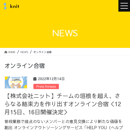
ニュース
NEWS
ニットについて
HOME
NEWS
オンライン合宿
オンライン合宿
ニットの誓い
トップメッセージ
2022年12月14日
Press Release
【株式会社ニット】チームの垣根を超え、さ
らなる結束力を作り出すオンライン合宿＜12
メンバー
会社概要
月15日、16日開催決定＞
普段業務で接点のないメンバーとの意見交換により新たな価値を
サービス
創出 オンラインアウトソーシングサービス「HELP YOU（ヘルプ